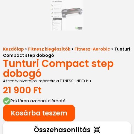
Kezdőlap
>
Fitnesz kiegészítők
>
Fitnesz-Aerobic
> Tunturi
Compact step dobogó
Tunturi Compact step
dobogó
A termék hivatalos importőre a FITNESS-INDEX.hu
21 900
Ft
Raktáron azonnal elérhető
Kosárba teszem
Összehasonlítás