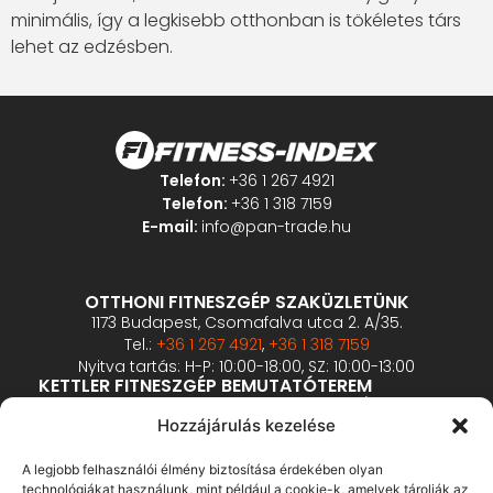
minimális, így a legkisebb otthonban is tökéletes társ
lehet az edzésben.
Telefon:
+36 1 267 4921
Telefon:
+36 1 318 7159
E-mail:
info@pan-trade.hu
OTTHONI FITNESZGÉP SZAKÜZLETÜNK
1173 Budapest, Csomafalva utca 2. A/35.
Tel.:
+36 1 267 4921
,
+36 1 318 7159
Nyitva tartás: H-P: 10:00-18:00, SZ: 10:00-13:00
KETTLER FITNESZGÉP BEMUTATÓTEREM
1173 Budapest, Csomafalva utca 2. A/33-34.
Hozzájárulás kezelése
Tel.:
+36 1 426 1126
,
+36 1 200 4451
Nyitva tartás: H-P: 10:00-18:00, SZ: 10:00-13:00
PROFESSZIONÁLIS FITNESZGÉP BEMUTATÓTEREM
A legjobb felhasználói élmény biztosítása érdekében olyan
2360 Gyál, Vállalkozó u. 12.
technológiákat használunk, mint például a cookie-k, amelyek tárolják az