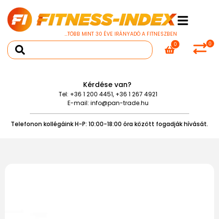
...TÖBB MINT 30 ÉVE IRÁNYADÓ A FITNESZBEN
0
0
Kérdése van?
Tel:
+36 1 200 4451
,
+36 1 267 4921
E-mail:
info@pan-trade.hu
Telefonon kollégáink H-P: 10:00-18:00 óra között fogadják hívását.