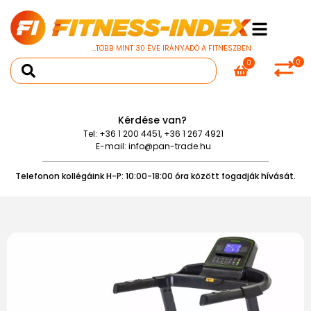
...TÖBB MINT 30 ÉVE IRÁNYADÓ A FITNESZBEN
0
0
Kérdése van?
Tel:
+36 1 200 4451
,
+36 1 267 4921
E-mail:
info@pan-trade.hu
Telefonon kollégáink H-P: 10:00-18:00 óra között fogadják hívását.