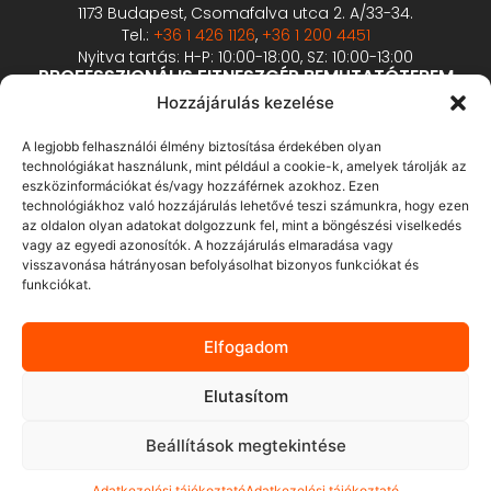
1173 Budapest, Csomafalva utca 2. A/33-34.
Tel.:
+36 1 426 1126
,
+36 1 200 4451
Nyitva tartás: H-P: 10:00-18:00, SZ: 10:00-13:00
PROFESSZIONÁLIS FITNESZGÉP BEMUTATÓTEREM
2360 Gyál, Vállalkozó u. 12.
Hozzájárulás kezelése
Tel.:
+36 1 900 0657
Nyitva tartás: előzetes bejelentkezés alapján
A legjobb felhasználói élmény biztosítása érdekében olyan
technológiákat használunk, mint például a cookie-k, amelyek tárolják az
eszközinformációkat és/vagy hozzáférnek azokhoz. Ezen
ÁSZF
technológiákhoz való hozzájárulás lehetővé teszi számunkra, hogy ezen
Adatvédelmi tájékoztató
az oldalon olyan adatokat dolgozzunk fel, mint a böngészési viselkedés
vagy az egyedi azonosítók. A hozzájárulás elmaradása vagy
Fizetés és szállítás
visszavonása hátrányosan befolyásolhat bizonyos funkciókat és
Bankkártyás fizetés tájékoztató
funkciókat.
GY.I.K.
Elállás
Elfogadom
Elutasítom
Beállítások megtekintése
© 2013.-2026. Pán-Trade Kft. Minden jog fenntartva.
Adatkezelési tájékoztató
Adatkezelési tájékoztató