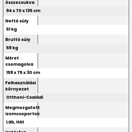
összecsukva
94 x 70 x 135 cm
Nettó súly
51 kg
Bruttó súly
59 kg
Méret
csomagolva
159 x 75 x 30 cm
Felhasználási
környezet
Otthoni-Családi
Megmozgatott
izomcsoportok
Láb, Hát