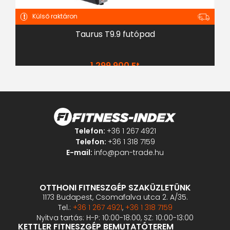
Külső raktáron
Taurus T9.9 futópad
1 299 900
Ft
Telefon:
+36 1 267 4921
Telefon:
+36 1 318 7159
E-mail:
info@pan-trade.hu
OTTHONI FITNESZGÉP SZAKÜZLETÜNK
1173 Budapest, Csomafalva utca 2. A/35.
Tel.:
+36 1 267 4921
,
+36 1 318 7159
Nyitva tartás: H-P: 10:00-18:00, SZ: 10:00-13:00
KETTLER FITNESZGÉP BEMUTATÓTEREM