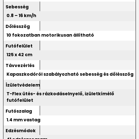
Sebesség
0.8 – 16 km/h
Dőlésszög
10 fokozatban motorikusan állítható
Futófelület
125 x 42 cm
Távvezérlés
Kapaszkodóról szabályozható sebesség és dőlésszög
Ízületvédelem
T-Flex ütés- és rázkodáselnyelő, izületkímélő
futófelület
Futószalag
1.4 mm vastag
Edzésmódok