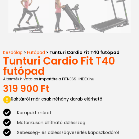
Kezdőlap
>
Futópad
> Tunturi Cardio Fit T40 futópad
Tunturi Cardio Fit T40
futópad
A termék hivatalos importőre a FITNESS-INDEX.hu
319 900
Ft
Raktárról már csak néhány darab elérhető
Kompakt méret
Motorikusan állítható dőlésszög
Sebesség- és dőlésszögvezérlés kapaszkodóról