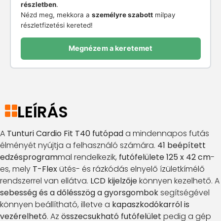
részletben
.
Nézd meg, mekkora a
személyre szabott
milpay
részletfizetési kereted!
Megnézem a keretemet
LEÍRÁS
A
Tunturi Cardio Fit T40 futópad
a mindennapos futás
élményét nyújtja a felhasználó számára.
41 beépített
edzésprogram
mal rendelkezik,
futófelülete 125 x 42 cm
-
es, mely
T-Flex
ütés- és rázkódás elnyelő ízületkímélő
rendszerrel van ellátva.
LCD kijelzője
könnyen kezelhető. A
sebesség és a dőlésszög a gyorsgombok
segítségével
könnyen beállítható, illetve a
kapaszkodókarról is
vezérelhető
. Az
összecsukható futófelület
pedig a gép