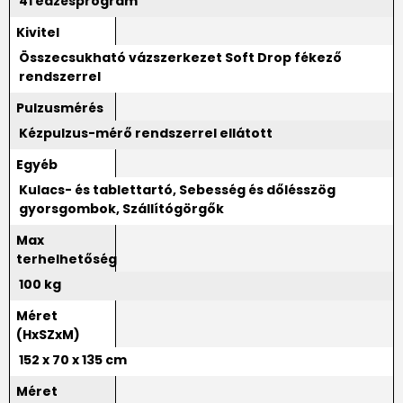
41 edzésprogram
Kivitel
Összecsukható vázszerkezet Soft Drop fékező
rendszerrel
Pulzusmérés
Kézpulzus-mérő rendszerrel ellátott
Egyéb
Kulacs- és tablettartó, Sebesség és dőlésszög
gyorsgombok, Szállítógörgők
Max
terhelhetőség
100 kg
Méret
(HxSZxM)
152 x 70 x 135 cm
Méret