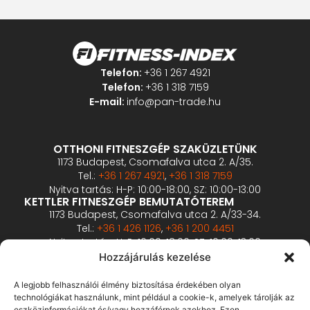
Telefon:
+36 1 267 4921
Telefon:
+36 1 318 7159
E-mail:
info@pan-trade.hu
OTTHONI FITNESZGÉP SZAKÜZLETÜNK
1173 Budapest, Csomafalva utca 2. A/35.
Tel.:
+36 1 267 4921
,
+36 1 318 7159
Nyitva tartás: H-P: 10:00-18:00, SZ: 10:00-13:00
KETTLER FITNESZGÉP BEMUTATÓTEREM
1173 Budapest, Csomafalva utca 2. A/33-34.
Tel.:
+36 1 426 1126
,
+36 1 200 4451
Nyitva tartás: H-P: 10:00-18:00, SZ: 10:00-13:00
PROFESSZIONÁLIS FITNESZGÉP BEMUTATÓTEREM
Hozzájárulás kezelése
2360 Gyál, Vállalkozó u. 12.
Tel.:
+36 1 900 0657
A legjobb felhasználói élmény biztosítása érdekében olyan
Nyitva tartás: előzetes bejelentkezés alapján
technológiákat használunk, mint például a cookie-k, amelyek tárolják az
eszközinformációkat és/vagy hozzáférnek azokhoz. Ezen