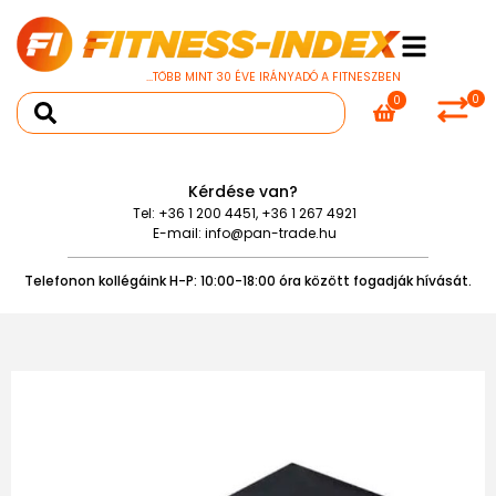
...TÖBB MINT 30 ÉVE IRÁNYADÓ A FITNESZBEN
0
0
Kérdése van?
Tel:
+36 1 200 4451
,
+36 1 267 4921
E-mail:
info@pan-trade.hu
Telefonon kollégáink H-P: 10:00-18:00 óra között fogadják hívását.