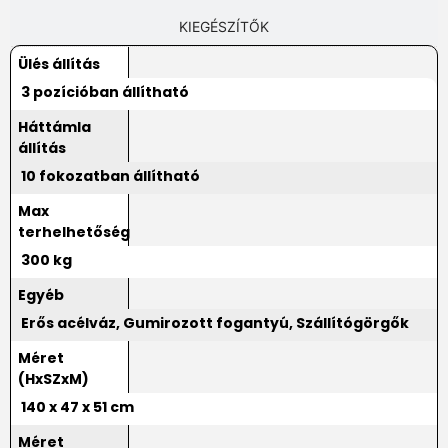
KIEGÉSZÍTŐK
Ülés állítás
3 pozícióban állítható
Háttámla
állítás
10 fokozatban állítható
Max
terhelhetőség
300 kg
Egyéb
Erős acélváz, Gumirozott fogantyú, Szállítógörgők
Méret
(HxSZxM)
140 x 47 x 51 cm
Méret