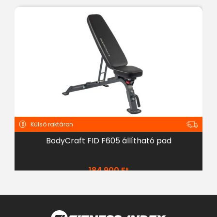
Külső raktáron
BodyCraft FID F605 állítható pad
184 900
Ft