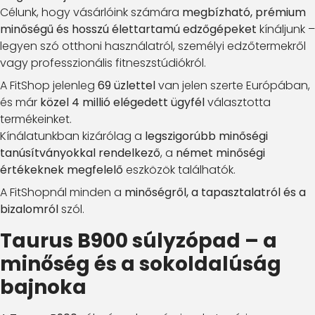
Célunk, hogy vásárlóink számára
megbízható, prémium
minőségű és hosszú élettartamú edzőgépeket
kínáljunk –
legyen szó otthoni használatról, személyi edzőtermekről
vagy professzionális fitneszstúdiókról.
A FitShop jelenleg
69 üzlettel
van jelen szerte Európában,
és már
közel 4 millió elégedett ügyfél
választotta
termékeinket.
Kínálatunkban kizárólag a
legszigorúbb minőségi
tanúsítványokkal rendelkező
, a
német minőségi
értékeknek megfelelő
eszközök találhatók.
A FitShopnál minden a
minőségről, a tapasztalatról és a
bizalomról
szól.
Taurus B900 súlyzópad – a
minőség és a sokoldalúság
bajnoka