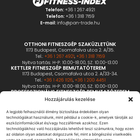
Telefon:
+36 1 267 4921
Telefon:
+36 1 318 7159
E-mail:
info@pan-trade.hu
OTTHONI FITNESZGÉP SZAKÜZLETÜNK
1173 Budapest, Csomafalva utca 2. A/35.
Tel.:
+36 1 267 4921
,
+36 1 318 7159
Nyitva tartás: H-P: 10:00-18:00, SZ: 10:00-13:00
KETTLER FITNESZGÉP BEMUTATÓTEREM
1173 Budapest, Csomafalva utca 2. A/33-34.
Tel.:
+36 1 426 1126
,
+36 1 200 4451
Nyitva tartás: H-P: 10:00-18:00, SZ: 10:00-13:00
PROFESSZIONÁLIS FITNESZGÉP BEMUTATÓTEREM
2360 Gyál, Vállalkozó u. 12.
Hozzájárulás kezelése
Tel.:
+36 1 900 0657
Nyitva tartás: előzetes bejelentkezés alapján
A legjobb felhasználói élmény biztosítása érdekében olyan
technológiákat használunk, mint például a cookie-k, amelyek tárolják az
eszközinformációkat és/vagy hozzáférnek azokhoz. Ezen
ÁSZF
technológiákhoz való hozzájárulás lehetővé teszi számunkra, hogy ezen
Adatvédelmi tájékoztató
az oldalon olyan adatokat dolgozzunk fel, mint a böngészési viselkedés
vagy az egyedi azonosítók. A hozzájárulás elmaradása vagy