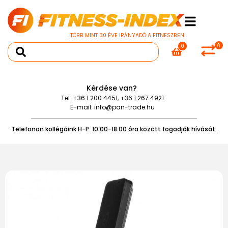
...TÖBB MINT 30 ÉVE IRÁNYADÓ A FITNESZBEN
0
0
Kérdése van?
Tel:
+36 1 200 4451
,
+36 1 267 4921
E-mail:
info@pan-trade.hu
Telefonon kollégáink H-P: 10:00-18:00 óra között fogadják hívását.