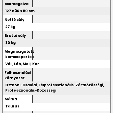
csomagolva
127 x 30 x 50 cm
Nettó súly
27 kg
Bruttó súly
30 kg
Megmozgatott
izomcsoportok
Váll, Láb, Mell, Kar
Felhasználási
környezet
Otthoni-Családi, Félprofesszionális-Zártközösségi,
Professzionális-Közösségi
Márka
Taurus