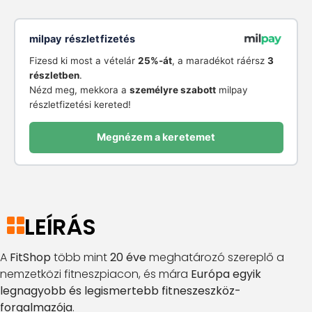
milpay részletfizetés
Fizesd ki most a vételár
25%-át
, a maradékot ráérsz
3
részletben
.
Nézd meg, mekkora a
személyre szabott
milpay
részletfizetési kereted!
Megnézem a keretemet
LEÍRÁS
A
FitShop
több mint
20 éve
meghatározó szereplő a
nemzetközi fitneszpiacon, és mára
Európa egyik
legnagyobb és legismertebb fitneszeszköz-
forgalmazója
.