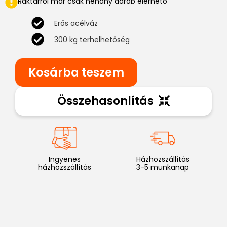
Raktárról már csak néhány darab elérhető
Erős acélváz
300 kg terhelhetőség
Kosárba teszem
Összehasonlítás
Ingyenes
Házhozszállítás
házhozszállítás
3-5 munkanap