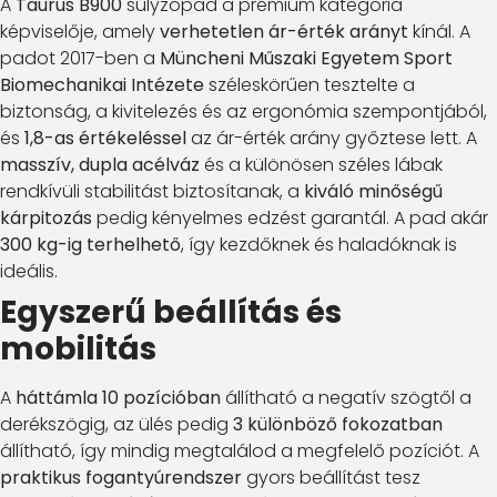
A
Taurus B900
súlyzópad a prémium kategória
képviselője, amely
verhetetlen ár-érték arányt
kínál. A
padot 2017-ben a
Müncheni Műszaki Egyetem Sport
Biomechanikai Intézete
széleskörűen tesztelte a
biztonság, a kivitelezés és az ergonómia szempontjából,
és
1,8-as értékeléssel
az ár-érték arány győztese lett. A
masszív, dupla acélváz
és a különösen széles lábak
rendkívüli stabilitást biztosítanak, a
kiváló minőségű
kárpitozás
pedig kényelmes edzést garantál. A pad akár
300 kg-ig terhelhető
, így kezdőknek és haladóknak is
ideális.
Egyszerű beállítás és
mobilitás
A
háttámla 10 pozícióban
állítható a negatív szögtől a
derékszögig, az ülés pedig
3 különböző fokozatban
állítható, így mindig megtalálod a megfelelő pozíciót. A
praktikus fogantyúrendszer
gyors beállítást tesz