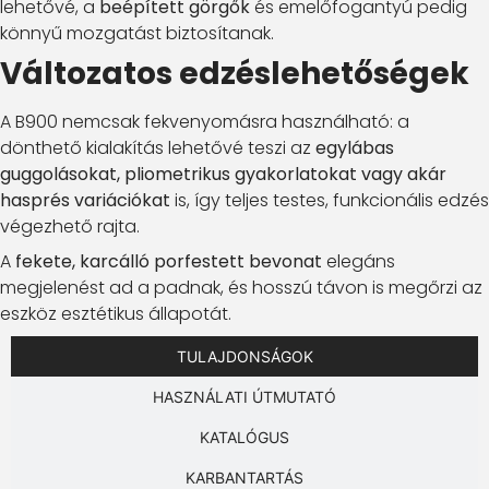
lehetővé, a
beépített görgők
és emelőfogantyú pedig
könnyű mozgatást biztosítanak.
Változatos edzéslehetőségek
A B900 nemcsak fekvenyomásra használható: a
dönthető kialakítás lehetővé teszi az
egylábas
guggolásokat, pliometrikus gyakorlatokat vagy akár
hasprés variációkat
is, így teljes testes, funkcionális edzés
végezhető rajta.
A
fekete, karcálló porfestett bevonat
elegáns
megjelenést ad a padnak, és hosszú távon is megőrzi az
eszköz esztétikus állapotát.
TULAJDONSÁGOK
HASZNÁLATI ÚTMUTATÓ
KATALÓGUS
KARBANTARTÁS