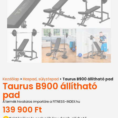
Kezdőlap
>
Haspad, súlyzóspad
> Taurus B900 állítható pad
Taurus B900 állítható
pad
A termék hivatalos importőre a FITNESS-INDEX.hu
139 900
Ft