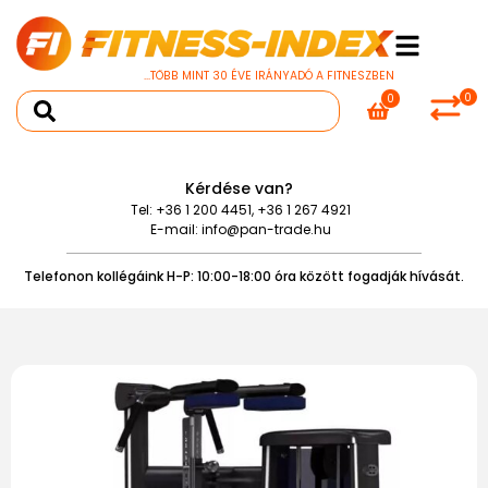
...TÖBB MINT 30 ÉVE IRÁNYADÓ A FITNESZBEN
0
0
Kérdése van?
Tel:
+36 1 200 4451
,
+36 1 267 4921
E-mail:
info@pan-trade.hu
Telefonon kollégáink H-P: 10:00-18:00 óra között fogadják hívását.