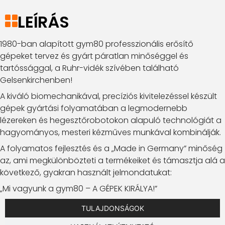
LEÍRÁS
1980-ban alapított gym80 professzionális erősítő
gépeket tervez és gyárt páratlan minőséggel és
tartóssággal, a Ruhr-vidék szívében található
Gelsenkirchenben!
A kiváló biomechanikával, precíziós kivitelezéssel készült
gépek gyártási folyamatában a legmodernebb
lézereken és hegesztőrobotokon alapuló technológiát a
hagyományos, mesteri kézműves munkával kombinálják.
A folyamatos fejlesztés és a „Made in Germany” minőség
az, ami megkülönbözteti a termékeiket és támasztja alá a
következő, gyakran használt jelmondatukat:
„Mi vagyunk a gym80 – A GÉPEK KIRÁLYA!”
TULAJDONSÁGOK