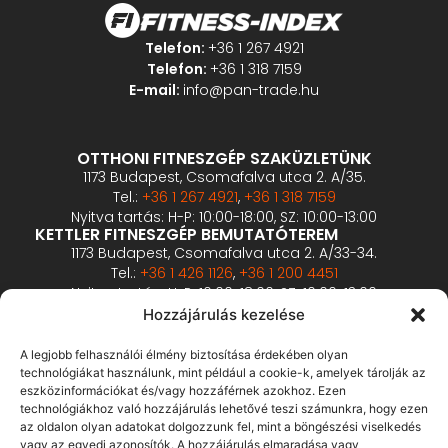
Telefon:
+36 1 267 4921
Telefon:
+36 1 318 7159
E-mail:
info@pan-trade.hu
OTTHONI FITNESZGÉP SZAKÜZLETÜNK
1173 Budapest, Csomafalva utca 2. A/35.
Tel.:
+36 1 267 4921
,
+36 1 318 7159
Nyitva tartás: H-P: 10:00-18:00, SZ: 10:00-13:00
KETTLER FITNESZGÉP BEMUTATÓTEREM
1173 Budapest, Csomafalva utca 2. A/33-34.
Tel.:
+36 1 426 1126
,
+36 1 200 4451
Nyitva tartás: H-P: 10:00-18:00, SZ: 10:00-13:00
PROFESSZIONÁLIS FITNESZGÉP BEMUTATÓTEREM
Hozzájárulás kezelése
2360 Gyál, Vállalkozó u. 12.
Tel.:
+36 1 900 0657
A legjobb felhasználói élmény biztosítása érdekében olyan
Nyitva tartás: előzetes bejelentkezés alapján
technológiákat használunk, mint például a cookie-k, amelyek tárolják az
eszközinformációkat és/vagy hozzáférnek azokhoz. Ezen
technológiákhoz való hozzájárulás lehetővé teszi számunkra, hogy ezen
ÁSZF
az oldalon olyan adatokat dolgozzunk fel, mint a böngészési viselkedés
Adatvédelmi tájékoztató
vagy az egyedi azonosítók. A hozzájárulás elmaradása vagy