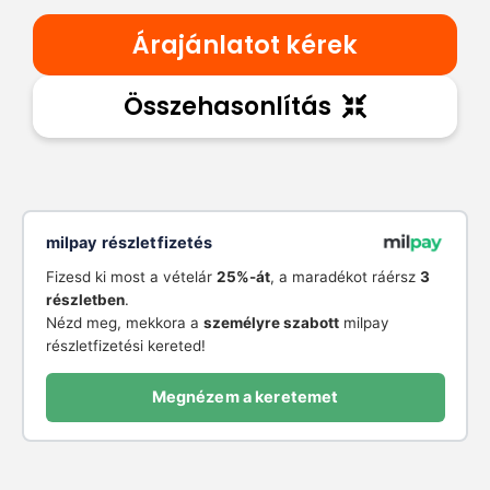
Árajánlatot kérek
Összehasonlítás
milpay részletfizetés
Fizesd ki most a vételár
25%-át
, a maradékot ráérsz
3
részletben
.
Nézd meg, mekkora a
személyre szabott
milpay
részletfizetési kereted!
Megnézem a keretemet