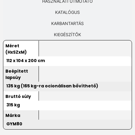
HASZNÁLATI ÚTMUTATÓ
KATALÓGUS
KARBANTARTÁS
KIEGÉSZÍTŐK
Méret
(HxSZxM)
112 x 104 x 200 cm
Beépített
lapsúy
135 kg (165 kg-ra ocionálisan bővíthető)
Bruttó súly
315 kg
Márka
GYM80