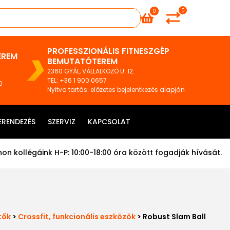
0
0
PROFESSZIONÁLIS FITNESZGÉP
EREM
BEMUTATÓTEREM
.
2360 GYÁL, VÁLLALKOZÓ U. 12.
TEL
:
+36 1 900 0657
0
Nyitva tartás: előzetes bejelentkezés alapján
ERENDEZÉS
SZERVIZ
KAPCSOLAT
on kollégáink H-P: 10:00-18:00 óra között fogadják hívását.
tők
>
Crossfit, funkcionális eszközök
> Robust Slam Ball