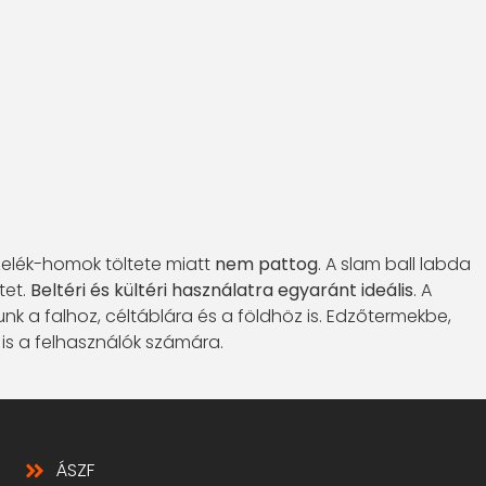
zelék-homok töltete miatt
nem pattog
. A slam ball labda
tet.
Beltéri és kültéri használatra egyaránt ideális
. A
nk a falhoz, céltáblára és a földhöz is. Edzőtermekbe,
t is a felhasználók számára.
ÁSZF