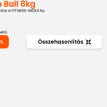
 Ball 8kg
tőre a FITNESS-INDEX.hu
hető
m
Összehasonlítás