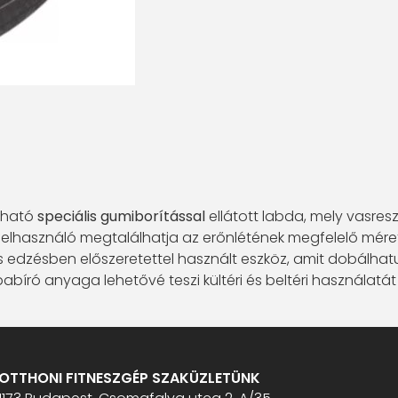
lható
speciális gumiborítással
ellátott labda, mely vasres
 felhasználó megtalálhatja az erőnlétének megfelelő mére
s edzésben előszeretettel használt eszköz, amit dobálhatu
apabíró anyaga lehetővé teszi kültéri és beltéri használatá
OTTHONI FITNESZGÉP SZAKÜZLETÜNK