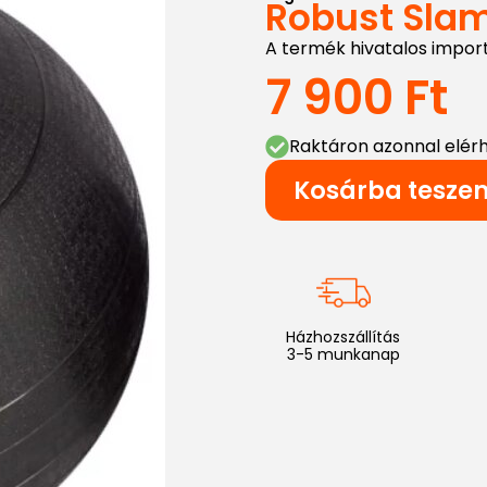
Robust Slam
A termék hivatalos impor
7 900
Ft
Raktáron azonnal elér
Kosárba tesze
Házhozszállítás
3-5 munkanap