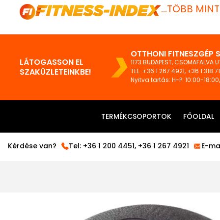
...TÖBB MIN
OTTHONI FITNESZGÉP 
LÁTOGASSON EL
1173 BUDAPEST, CSOMAFALVA UT
SZAKÜZLETEINKBE!
TEL:
+36 1 267 4921
,
+36 1 318 7
Nyitva tartás: H-P: 10:00-18:00
TERMÉKCSOPORTOK
FŐOLDAL
Kérdése van?
Tel:
+36 1 200 4451
,
+36 1 267 4921
E-mai