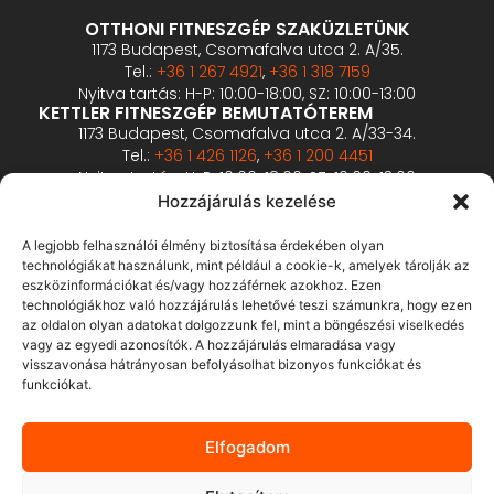
OTTHONI FITNESZGÉP SZAKÜZLETÜNK
1173 Budapest, Csomafalva utca 2. A/35.
Tel.:
+36 1 267 4921
,
+36 1 318 7159
Nyitva tartás: H-P: 10:00-18:00, SZ: 10:00-13:00
KETTLER FITNESZGÉP BEMUTATÓTEREM
1173 Budapest, Csomafalva utca 2. A/33-34.
Tel.:
+36 1 426 1126
,
+36 1 200 4451
Nyitva tartás: H-P: 10:00-18:00, SZ: 10:00-13:00
PROFESSZIONÁLIS FITNESZGÉP BEMUTATÓTEREM
Hozzájárulás kezelése
2360 Gyál, Vállalkozó u. 12.
Tel.:
+36 1 900 0657
A legjobb felhasználói élmény biztosítása érdekében olyan
Nyitva tartás: előzetes bejelentkezés alapján
technológiákat használunk, mint például a cookie-k, amelyek tárolják az
eszközinformációkat és/vagy hozzáférnek azokhoz. Ezen
technológiákhoz való hozzájárulás lehetővé teszi számunkra, hogy ezen
ÁSZF
az oldalon olyan adatokat dolgozzunk fel, mint a böngészési viselkedés
Adatvédelmi tájékoztató
vagy az egyedi azonosítók. A hozzájárulás elmaradása vagy
visszavonása hátrányosan befolyásolhat bizonyos funkciókat és
Fizetés és szállítás
funkciókat.
Bankkártyás fizetés tájékoztató
GY.I.K.
Elfogadom
Elállás