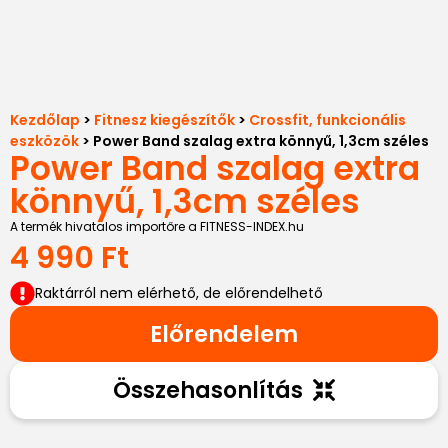
Kezdőlap
>
Fitnesz kiegészítők
>
Crossfit, funkcionális
eszközök
> Power Band szalag extra könnyű, 1,3cm széles
Power Band szalag extra
könnyű, 1,3cm széles
A termék hivatalos importőre a FITNESS-INDEX.hu
4 990
Ft
Raktárról nem elérhető, de előrendelhető
Előrendelem
Összehasonlítás