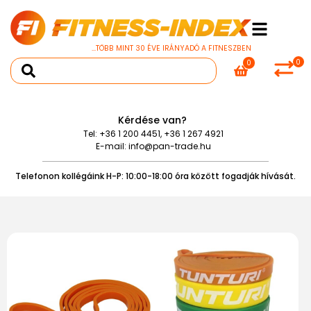
...TÖBB MINT 30 ÉVE IRÁNYADÓ A FITNESZBEN
0
0
Kérdése van?
Tel:
+36 1 200 4451
,
+36 1 267 4921
E-mail:
info@pan-trade.hu
Telefonon kollégáink H-P: 10:00-18:00 óra között fogadják hívását.