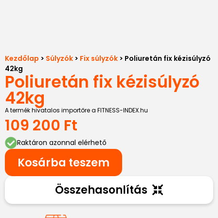
Kezdőlap
>
Súlyzók
>
Fix súlyzók
> Poliuretán fix kézisúlyzó
42kg
Poliuretán fix kézisúlyzó
42kg
A termék hivatalos importőre a FITNESS-INDEX.hu
109 200
Ft
Raktáron azonnal elérhető
Kosárba teszem
Összehasonlítás