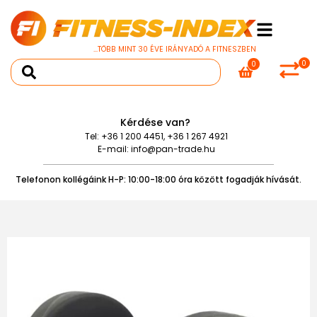
...TÖBB MINT 30 ÉVE IRÁNYADÓ A FITNESZBEN
0
0
Kérdése van?
Tel:
+36 1 200 4451
,
+36 1 267 4921
E-mail:
info@pan-trade.hu
Telefonon kollégáink H-P: 10:00-18:00 óra között fogadják hívását.