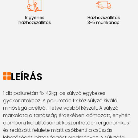
Ingyenes
Házhozszállítás
házhozszállítás
3-5 munkanap
LEÍRÁS
1 db poliuretán fix 42kg-os súlyzó egykezes
gyakorlatokhoz. A poliuretán fix kézisúlyzó kiváló
minőségű acélból, illetve vasból készült. A súlyzó
markolata a tartósság érdekében krómozott, enyhén
domború kialakításának köszönhetően ergonomikus
és redőzött felülete miatt csökkenti a csúszás
lehetőségét, biztos fogást eredményez. A súlyzófej