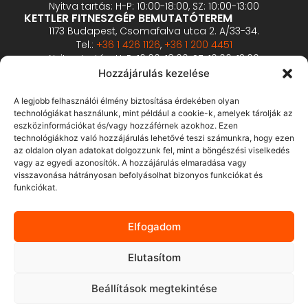
Nyitva tartás: H-P: 10:00-18:00, SZ: 10:00-13:00
KETTLER FITNESZGÉP BEMUTATÓTEREM
1173 Budapest, Csomafalva utca 2. A/33-34.
Tel.:
+36 1 426 1126
,
+36 1 200 4451
Nyitva tartás: H-P: 10:00-18:00, SZ: 10:00-13:00
PROFESSZIONÁLIS FITNESZGÉP BEMUTATÓTEREM
Hozzájárulás kezelése
2360 Gyál, Vállalkozó u. 12.
Tel.:
+36 1 900 0657
A legjobb felhasználói élmény biztosítása érdekében olyan
Nyitva tartás: előzetes bejelentkezés alapján
technológiákat használunk, mint például a cookie-k, amelyek tárolják az
eszközinformációkat és/vagy hozzáférnek azokhoz. Ezen
technológiákhoz való hozzájárulás lehetővé teszi számunkra, hogy ezen
ÁSZF
az oldalon olyan adatokat dolgozzunk fel, mint a böngészési viselkedés
Adatvédelmi tájékoztató
vagy az egyedi azonosítók. A hozzájárulás elmaradása vagy
visszavonása hátrányosan befolyásolhat bizonyos funkciókat és
Fizetés és szállítás
funkciókat.
Bankkártyás fizetés tájékoztató
GY.I.K.
Elfogadom
Elállás
Elutasítom
Beállítások megtekintése