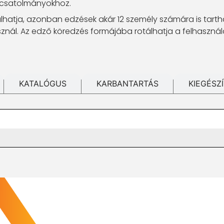
 csatolmányokhoz.
lhatja, azonban edzések akár 12 személy számára is tartha
asznál. Az edző köredzés formájába rotálhatja a felhaszn
KATALÓGUS
KARBANTARTÁS
KIEGÉSZ