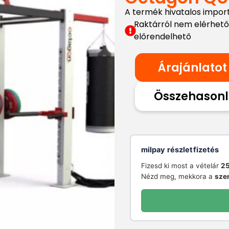
A termék hivatalos impor
Raktárról nem elérhető
előrendelhető
Árajánlatot
Összehasonl
milpay részletfizetés
Fizesd ki most a vételár
25
Nézd meg, mekkora a
sze