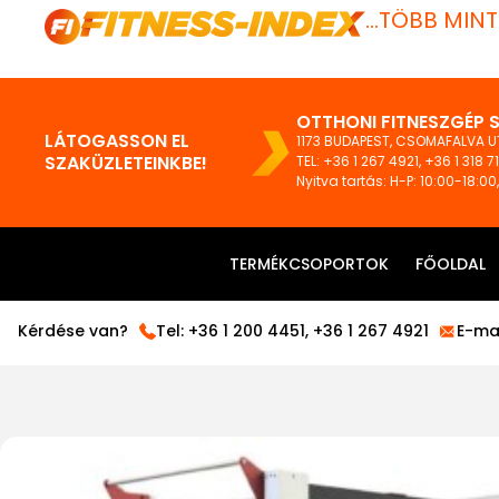
...TÖBB MIN
OTTHONI FITNESZGÉP 
LÁTOGASSON EL
1173 BUDAPEST, CSOMAFALVA UT
SZAKÜZLETEINKBE!
TEL:
+36 1 267 4921
,
+36 1 318 7
Nyitva tartás: H-P: 10:00-18:00
TERMÉKCSOPORTOK
FŐOLDAL
Kérdése van?
Tel:
+36 1 200 4451
,
+36 1 267 4921
E-mai