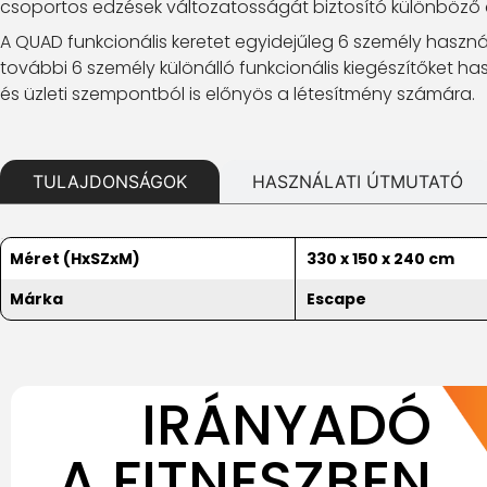
csoportos edzések változatosságát biztosító különböző
A QUAD funkcionális keretet egyidejűleg 6 személy haszná
további 6 személy különálló funkcionális kiegészítőket h
és üzleti szempontból is előnyös a létesítmény számára.
TULAJDONSÁGOK
HASZNÁLATI ÚTMUTATÓ
Méret (HxSZxM)
330 x 150 x 240 cm
Márka
Escape
IRÁNYADÓ
A FITNESZBEN