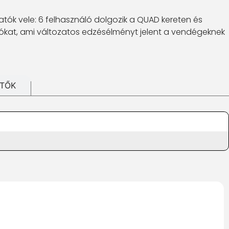
tók vele: 6 felhasználó dolgozik a QUAD kereten és
álókat, ami változatos edzésélményt jelent a vendégeknek
ÍTŐK