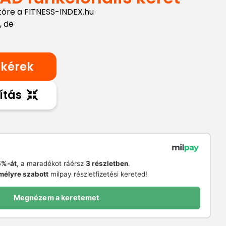
tőre a FITNESS-INDEX.hu
, de
 kérek
ítás
%-át
, a maradékot ráérsz
3 részletben
.
mélyre szabott
milpay részletfizetési kereted!
Megnézem a keretemet