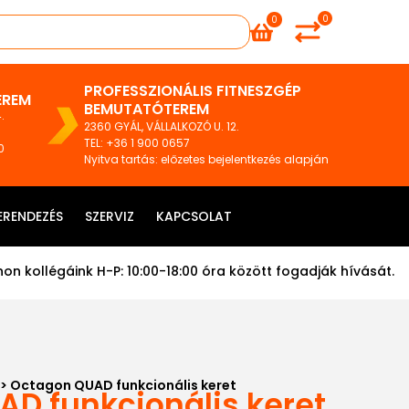
0
0
PROFESSZIONÁLIS FITNESZGÉP
EREM
BEMUTATÓTEREM
.
2360 GYÁL, VÁLLALKOZÓ U. 12.
TEL
:
+36 1 900 0657
0
Nyitva tartás: előzetes bejelentkezés alapján
ERENDEZÉS
SZERVIZ
KAPCSOLAT
on kollégáink H-P: 10:00-18:00 óra között fogadják hívását.
> Octagon QUAD funkcionális keret
D funkcionális keret