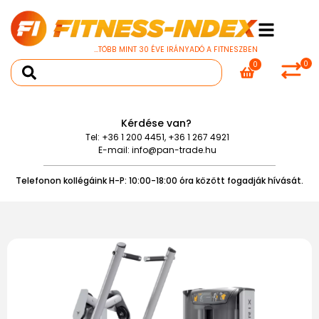
...TÖBB MINT 30 ÉVE IRÁNYADÓ A FITNESZBEN
0
0
Kérdése van?
Tel:
+36 1 200 4451
,
+36 1 267 4921
E-mail:
info@pan-trade.hu
Telefonon kollégáink H-P: 10:00-18:00 óra között fogadják hívását.