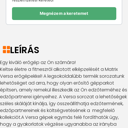
Megnézem a keretemet
LEÍRÁS
Egy kiváló erőgép az Ön számára!
Keltse életre a fitneszről alkotott elképzelését a Matrix
Versa erőgépekkel! A legsokoldalúbb termék sorozatunk
lehetőséget ad arra, hogy olyan erősítő gépparkot
építsen, amely remekül illeszkedik az Ön edzőterméhez és
edzőpartnerei igényeihez. A Versa sorozat a lehetőségek
széles skáláját kínálja, így összeállíthatja edzőtermének,
edzőpartnereinek és költségvetésének a megfelelő
kollekciót.A Versa gépek egymás felé fordíthatók úgy,
hogy a gyakorlatok végzése ugyanabba az irányba