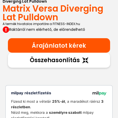
Diverging Lat Pulldown
Matrix Versa Diverging
Lat Pulldown
A termék hivatalos importőre a FITNESS-INDEX.hu
Raktárról nem elérhető, de előrendelhető
Árajánlatot kérek
Összehasonlítás
milpay részletfizetés
Fizesd ki most a vételár
25%-át
, a maradékot ráérsz
3
részletben
.
Nézd meg, mekkora a
személyre szabott
milpay
részletfizetési kereted!