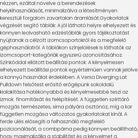
nézzen, ezáltal növelve a berendezések
helykihasználását, minimalizálva a létesítményen
keresztüli forgalom zavartalan áramlását.Gyakorlatok
végzését segítő táblák: A jól látható helyre elhelyezett és
könnyen leolvasható edzéstáblák gyors tájékoztatást
nyújtanak a célzott izomcsoportokról és a megfelelő
géphasználatról. A táblákon színjelölések is láthatók az
izomcsoport-kategóriák egyszerű azonosításához.
Színkóddal ellátott beállítási pontok: A kényelmesen
elhelyezett beállítási pontok egyértelműen vannak jelölve
a könnyű használat érdekében. A Versa Diverging Lat
Pulldown felsőtest erősítő erőgépünk sokoldalú
kialakítása hatékonyabbá és kényelmesebbé teszi az
izmok finomítását és felépítését. A független széttáró
mozgás természetes, sima pályára ösztönöz, míg a kar
független mozgása változatos gyakorlatokat kínál. A
ferde ülés elősegíti a felhasználó megfelelő
pozicionálását, a combpárna pedig könnyen beállítható,
hogy maximalizálja a stabilitást és a kényelmet a