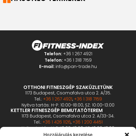
Telefon:
+36 1 267 4921
Telefon:
+36 1 318 7159
E-mail:
info@pan-trade.hu
OTTHONI FITNESZGÉP SZAKÜZLETÜNK
1173 Budapest, Csomafalva utca 2. A/35.
Tel.:
+36 1 267 4921
,
+36 1 318 7159
Nyitva tartás: H-P: 10:00-18:00, SZ: 10:00-13:00
KETTLER FITNESZGÉP BEMUTATÓTEREM
1173 Budapest, Csomafalva utca 2. A/33-34.
Tel.:
+36 1 426 1126
,
+36 1 200 4451
Nyitva tartás: H-P: 10:00-18:00, SZ: 10:00-13:00
PROFESSZIONÁLIS FITNESZGÉP BEMUTATÓTEREM
Hozzájárulás kezelése