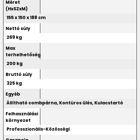
Méret
(HxSZxM)
155 x 150 x 188 cm
Nettó súly
269 kg
Max
terhelhetőség
200 kg
Bruttó súly
325 kg
Egyéb
Állítható combpárna, Kontúros ülés, Kulacstartó
Felhasználási
környezet
Professzionális-Közösségi