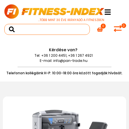
...TÖBB MINT 30 ÉVE IRÁNYADÓ A FITNESZBEN
0
0
Kérdése van?
Tel:
+36 1 200 4451
,
+36 1 267 4921
E-mail:
info@pan-trade.hu
Telefonon kollégáink H-P: 10:00-18:00 óra között fogadják hívását.