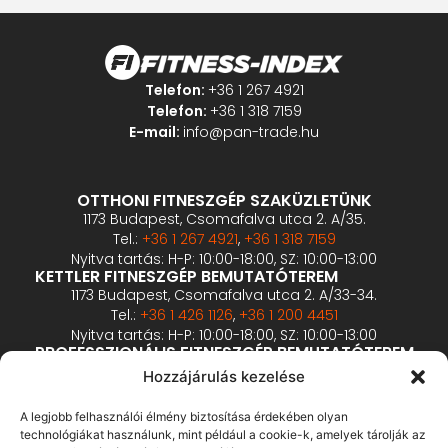
Telefon:
+36 1 267 4921
Telefon:
+36 1 318 7159
E-mail:
info@pan-trade.hu
OTTHONI FITNESZGÉP SZAKÜZLETÜNK
1173 Budapest, Csomafalva utca 2. A/35.
Tel.:
+36 1 267 4921
,
+36 1 318 7159
Nyitva tartás: H-P: 10:00-18:00, SZ: 10:00-13:00
KETTLER FITNESZGÉP BEMUTATÓTEREM
1173 Budapest, Csomafalva utca 2. A/33-34.
Tel.:
+36 1 426 1126
,
+36 1 200 4451
Nyitva tartás: H-P: 10:00-18:00, SZ: 10:00-13:00
PROFESSZIONÁLIS FITNESZGÉP BEMUTATÓTEREM
2360 Gyál, Vállalkozó u. 12.
Hozzájárulás kezelése
Tel.:
+36 1 900 0657
Nyitva tartás: előzetes bejelentkezés alapján
A legjobb felhasználói élmény biztosítása érdekében olyan
technológiákat használunk, mint például a cookie-k, amelyek tárolják az