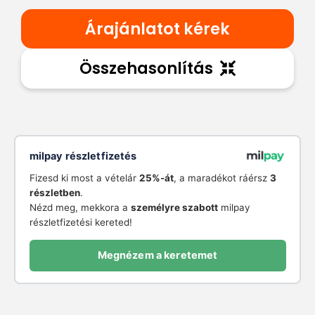
Árajánlatot kérek
Összehasonlítás
milpay részletfizetés
Fizesd ki most a vételár
25%-át
, a maradékot ráérsz
3
részletben
.
Nézd meg, mekkora a
személyre szabott
milpay
részletfizetési kereted!
Megnézem a keretemet