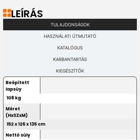
LEÍRÁS
TULAJDONSÁGOK
HASZNÁLATI ÚTMUTATÓ
KATALÓGUS
KARBANTARTÁS
KIEGÉSZÍTŐK
Beépített
lapsúy
108 kg
Méret
(HxSZxM)
152 x 126 x 135 cm
Nettó súly