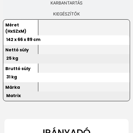
KARBANTARTÁS
KIEGÉSZÍTŐK
Méret
(HxSZxM)
142 x 66 x 89 cm
Nettó súly
25 kg
Bruttó súly
31 kg
Márka
Matrix
IRÁNYADÓ