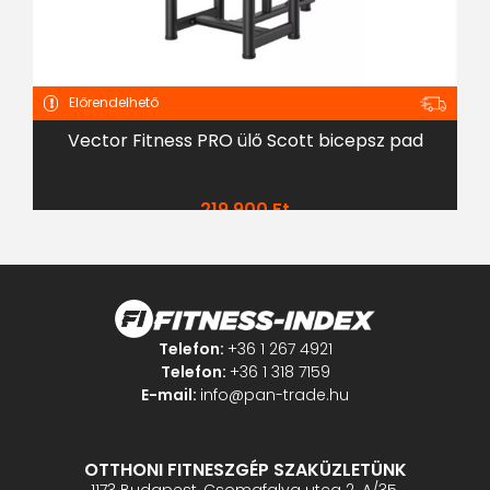
Előrendelhető
Vector Fitness PRO ülő Scott bicepsz pad
Ro
219 900
Ft
Telefon:
+36 1 267 4921
Telefon:
+36 1 318 7159
E-mail:
info@pan-trade.hu
OTTHONI FITNESZGÉP SZAKÜZLETÜNK
1173 Budapest, Csomafalva utca 2. A/35.