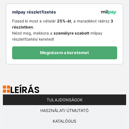
milpay részletfizetés
Fizesd ki most a vételár
25%-át
, a maradékot ráérsz
3
részletben
.
Nézd meg, mekkora a
személyre szabott
milpay
részletfizetési kereted!
Megnézem a keretemet
LEÍRÁS
TULAJDONSÁGOK
HASZNÁLATI ÚTMUTATÓ
KATALÓGUS