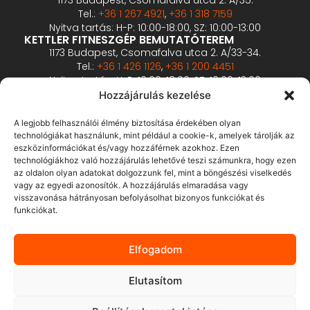
Tel.:
+36 1 267 4921
,
+36 1 318 7159
Nyitva tartás: H-P: 10:00-18:00, SZ: 10:00-13:00
KETTLER FITNESZGÉP BEMUTATÓTEREM
1173 Budapest, Csomafalva utca 2. A/33-34.
Tel.:
+36 1 426 1126
,
+36 1 200 4451
Nyitva tartás: H-P: 10:00-18:00, SZ: 10:00-13:00
PROFESSZIONÁLIS FITNESZGÉP BEMUTATÓTEREM
Hozzájárulás kezelése
2360 Gyál, Vállalkozó u. 12.
Tel.:
+36 1 900 0657
A legjobb felhasználói élmény biztosítása érdekében olyan
Nyitva tartás: előzetes bejelentkezés alapján
technológiákat használunk, mint például a cookie-k, amelyek tárolják az
eszközinformációkat és/vagy hozzáférnek azokhoz. Ezen
technológiákhoz való hozzájárulás lehetővé teszi számunkra, hogy ezen
ÁSZF
az oldalon olyan adatokat dolgozzunk fel, mint a böngészési viselkedés
Adatvédelmi tájékoztató
vagy az egyedi azonosítók. A hozzájárulás elmaradása vagy
visszavonása hátrányosan befolyásolhat bizonyos funkciókat és
Fizetés és szállítás
funkciókat.
Bankkártyás fizetés tájékoztató
GY.I.K.
Elfogadom
Elállás
Elutasítom