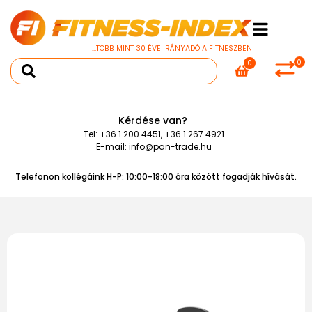
...TÖBB MINT 30 ÉVE IRÁNYADÓ A FITNESZBEN
0
0
Kérdése van?
Tel:
+36 1 200 4451
,
+36 1 267 4921
E-mail:
info@pan-trade.hu
Telefonon kollégáink H-P: 10:00-18:00 óra között fogadják hívását.