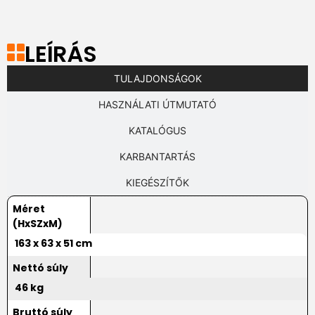
LEÍRÁS
TULAJDONSÁGOK
HASZNÁLATI ÚTMUTATÓ
KATALÓGUS
KARBANTARTÁS
KIEGÉSZÍTŐK
Méret
(HxSZxM)
163 x 63 x 51 cm
Nettó súly
46 kg
Bruttó súly