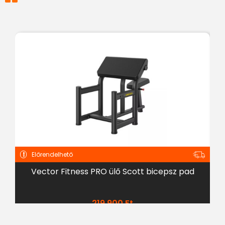
Előrendelhető
Vector Fitness PRO ülő Scott bicepsz pad
Ro
219 900
Ft