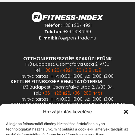
Telefon:
+36 1 267 4921
Telefon:
+36 1 318 7159
E-mail:
info@pan-trade.hu
OTTHONI FITNESZGÉP SZAKÜZLETÜNK
1173 Budapest, Csomafalva utca 2. A/35.
Tel.:
+36 1 267 4921
,
+36 1 318 7159
Nyitva tartás: H-P: 10:00-18:00, SZ: 10:00-13:00
KETTLER FITNESZGÉP BEMUTATÓTEREM
1173 Budapest, Csomafalva utca 2. A/33-34.
Tel.:
+36 1 426 1126
,
+36 1 200 4451
Nyitva tartás: H-P: 10:00-18:00, SZ: 10:00-13:00
PROFESSZIONÁLIS FITNESZGÉP BEMUTATÓTEREM
2360 Gyál, Vállalkozó u. 12.
Hozzájárulás kezelése
Tel.:
+36 1 900 0657
Nyitva tartás: előzetes bejelentkezés alapján
A legjobb felhasználói élmény biztosítása érdekében olyan
technológiákat használunk, mint például a cookie-k, amelyek tárolják az
eszközinformációkat és/vagy hozzáférnek azokhoz. Ezen