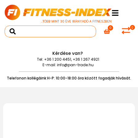
...TÖBB MINT 30 ÉVE IRÁNYADÓ A FITNESZBEN
0
0
Kérdése van?
Tel:
+36 1 200 4451
,
+36 1 267 4921
E-mail:
info@pan-trade.hu
Telefonon kollégáink H-P: 10:00-18:00 óra között fogadják hívását.