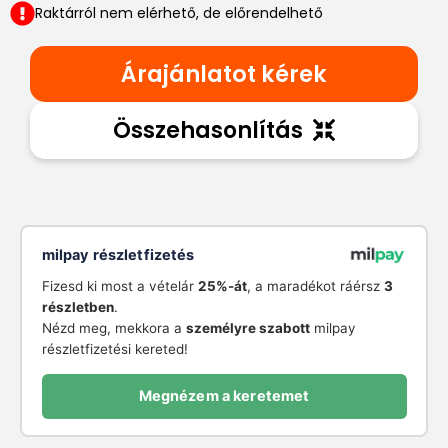
Raktárról nem elérhető, de előrendelhető
Árajánlatot kérek
Összehasonlítás
milpay részletfizetés
Fizesd ki most a vételár
25%-át
, a maradékot ráérsz
3
részletben
.
Nézd meg, mekkora a
személyre szabott
milpay
részletfizetési kereted!
Megnézem a keretemet