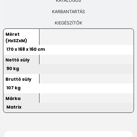
KATALÓGUS
KARBANTARTÁS
KIEGÉSZÍTŐK
Méret
(HxSZxM)
170 x 168 x 160 cm
Nettó súly
90 kg
Bruttó súly
107 kg
Márka
Matrix