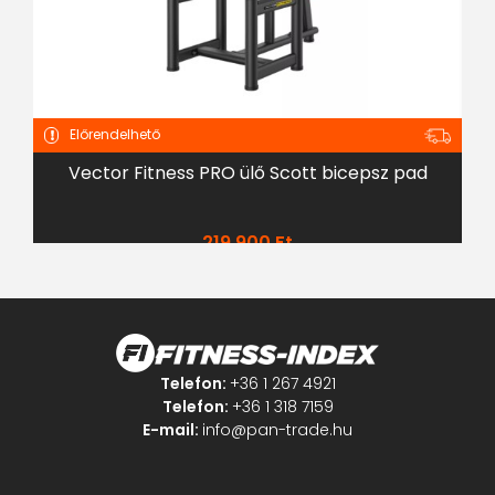
Előrendelhető
Vector Fitness PRO ülő Scott bicepsz pad
Ro
219 900
Ft
Telefon:
+36 1 267 4921
Telefon:
+36 1 318 7159
E-mail:
info@pan-trade.hu