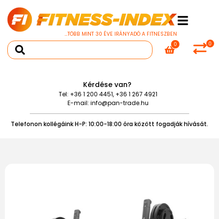
...TÖBB MINT 30 ÉVE IRÁNYADÓ A FITNESZBEN
0
0
Kérdése van?
Tel:
+36 1 200 4451
,
+36 1 267 4921
E-mail:
info@pan-trade.hu
Telefonon kollégáink H-P: 10:00-18:00 óra között fogadják hívását.