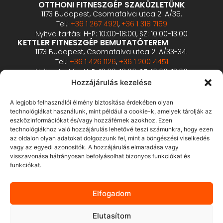
OTTHONI FITNESZGÉP SZAKÜZLETÜNK
1173 Budapest, Csomafalva utca 2. A/35.
Tel.:
+36 1 267 4921
,
+36 1 318 7159
Nyitva tartás: H-P: 10:00-18:00, SZ: 10:00-13:00
KETTLER FITNESZGÉP BEMUTATÓTEREM
1173 Budapest, Csomafalva utca 2. A/33-34.
Tel.:
+36 1 426 1126
,
+36 1 200 4451
Nyitva tartás: H-P: 10:00-18:00, SZ: 10:00-13:00
PROFESSZIONÁLIS FITNESZGÉP BEMUTATÓTEREM
Hozzájárulás kezelése
2360 Gyál, Vállalkozó u. 12.
Tel.:
+36 1 900 0657
A legjobb felhasználói élmény biztosítása érdekében olyan
Nyitva tartás: előzetes bejelentkezés alapján
technológiákat használunk, mint például a cookie-k, amelyek tárolják az
eszközinformációkat és/vagy hozzáférnek azokhoz. Ezen
technológiákhoz való hozzájárulás lehetővé teszi számunkra, hogy ezen
ÁSZF
az oldalon olyan adatokat dolgozzunk fel, mint a böngészési viselkedés
Adatvédelmi tájékoztató
vagy az egyedi azonosítók. A hozzájárulás elmaradása vagy
visszavonása hátrányosan befolyásolhat bizonyos funkciókat és
Fizetés és szállítás
funkciókat.
Bankkártyás fizetés tájékoztató
GY.I.K.
Elfogadom
Elállás
Elutasítom