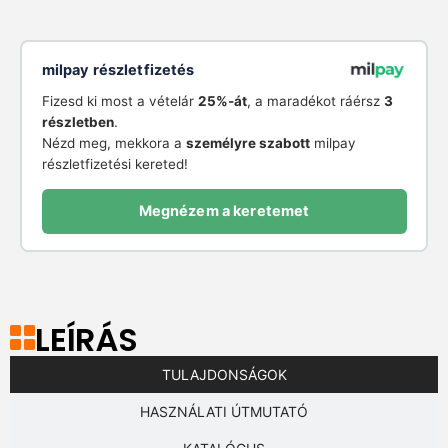
milpay részletfizetés
Fizesd ki most a vételár
25%-át
, a maradékot ráérsz
3
részletben
.
Nézd meg, mekkora a
személyre szabott
milpay
részletfizetési kereted!
Megnézem a keretemet
LEÍRÁS
TULAJDONSÁGOK
HASZNÁLATI ÚTMUTATÓ