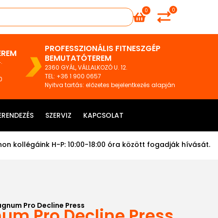
0
0
PROFESSZIONÁLIS FITNESZGÉP
EREM
BEMUTATÓTEREM
.
2360 GYÁL, VÁLLALKOZÓ U. 12.
TEL
:
+36 1 900 0657
0
Nyitva tartás: előzetes bejelentkezés alapján
ERENDEZÉS
SZERVIZ
KAPCSOLAT
on kollégáink H-P: 10:00-18:00 óra között fogadják hívását.
agnum Pro Decline Press
um Pro Decline Press