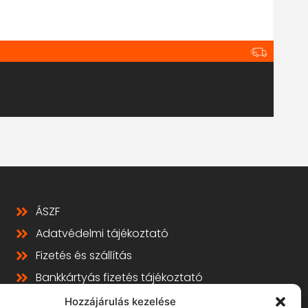
Ra
ÁSZF
Adatvédelmi tájékoztató
Fizetés és szállítás
Bankkártyás fizetés tájékoztató
GY.I.K.
Hozzájárulás kezelése