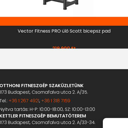
Vector Fitness PRO ülő Scott bicepsz pad
219 900
Ft
OTTHONI FITNESZGÉP SZAKÜZLETÜNK
1173 Budapest, Csomafalva utca 2. A/35.
Tel.:
+36 1 267 4921
,
+36 1 318 7159
Nyitva tartás: H-P: 10:00-18:00, SZ: 10:00-13:00
KETTLER FITNESZGÉP BEMUTATÓTEREM
1173 Budapest, Csomafalva utca 2. A/33-34.