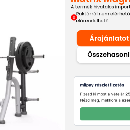
A termék hivatalos impor
Raktárról nem elérhető
előrendelhető
Árajánlatot
Összehasonl
milpay részletfizetés
Fizesd ki most a vételár
25
Nézd meg, mekkora a
sze