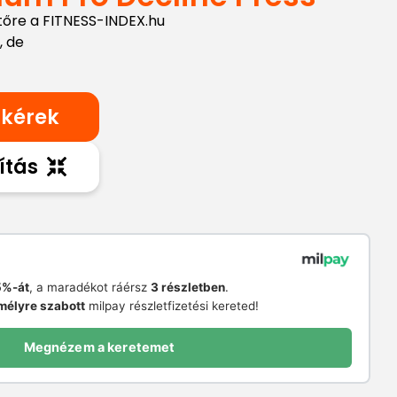
tőre a FITNESS-INDEX.hu
, de
 kérek
ítás
%-át
, a maradékot ráérsz
3 részletben
.
mélyre szabott
milpay részletfizetési kereted!
Megnézem a keretemet