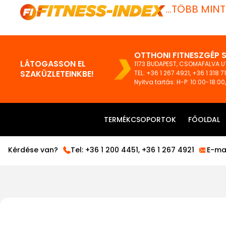
...TÖBB MIN
OTTHONI FITNESZGÉP 
LÁTOGASSON EL
1173 BUDAPEST, CSOMAFALVA UT
SZAKÜZLETEINKBE!
TEL:
+36 1 267 4921
,
+36 1 318 7
Nyitva tartás: H-P: 10:00-18:00
TERMÉKCSOPORTOK
FŐOLDAL
Kérdése van?
Tel:
+36 1 200 4451
,
+36 1 267 4921
E-mai