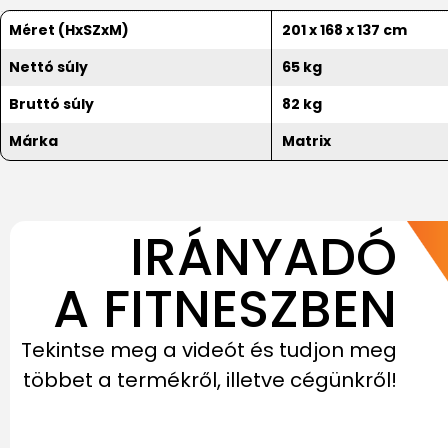
Méret (HxSZxM)
201 x 168 x 137 cm
Nettó súly
65 kg
Bruttó súly
82 kg
Márka
Matrix
IRÁNYADÓ
A FITNESZBEN
Tekintse meg a videót és tudjon meg
többet a termékről, illetve cégünkről!