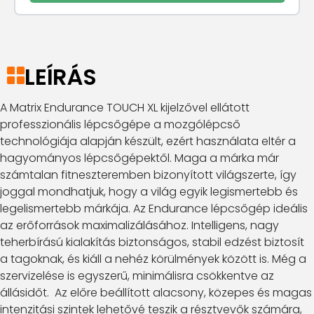
LEÍRÁS
A Matrix Endurance TOUCH XL kijelzővel ellátott
professzionális lépcsőgépe a mozgólépcső
technológiája alapján készült, ezért használata eltér a
hagyományos lépcsőgépektől. Maga a márka már
számtalan fitneszteremben bizonyított világszerte, így
joggal mondhatjuk, hogy a világ egyik legismertebb és
legelismertebb márkája. Az Endurance lépcsőgép ideális
az erőforrások maximalizálásához. Intelligens, nagy
teherbírású kialakítás biztonságos, stabil edzést biztosít
a tagoknak, és kiáll a nehéz körülmények között is. Még a
szervizelése is egyszerű, minimálisra csökkentve az
állásidőt. Az előre beállított alacsony, közepes és magas
intenzitási szintek lehetővé teszik a résztvevők számára,