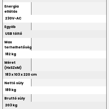
Energia
ellátás
230V-AC
Egyéb
USB töltő
Max
terhelhetőség
182 kg
Méret
(HxSZxM)
183 x 103 x 220 cm
Nettó súly
189 kg
Bruttó súly
203 kg