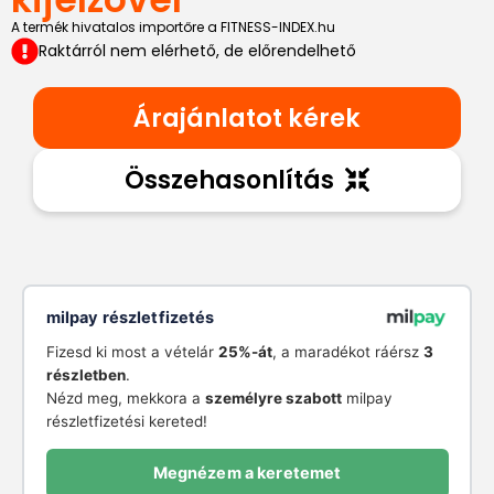
A termék hivatalos importőre a FITNESS-INDEX.hu
Raktárról nem elérhető, de előrendelhető
Árajánlatot kérek
Összehasonlítás
milpay részletfizetés
Fizesd ki most a vételár
25%-át
, a maradékot ráérsz
3
részletben
.
Nézd meg, mekkora a
személyre szabott
milpay
részletfizetési kereted!
Megnézem a keretemet