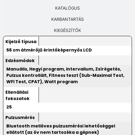
KATALÓGUS
KARBANTARTÁS
KIEGÉSZÍTŐK
Kijelző típusa
56 cm átmérőjű érintőképernyős LCD
Edzésmódok
Manuális, Hegyi program, Intervallum, Zsírégetés,
Pulzus kontrollált, Fitness teszt (Sub-Maximal Test,
WFI Test, CPAT), Watt program
Ellenállási
fokozatok
25
Pulzusmérés
Bluetooth mellöves pulzusmérési lehetőséggel
ellátott (az öv nem tartozéka a gépnek)