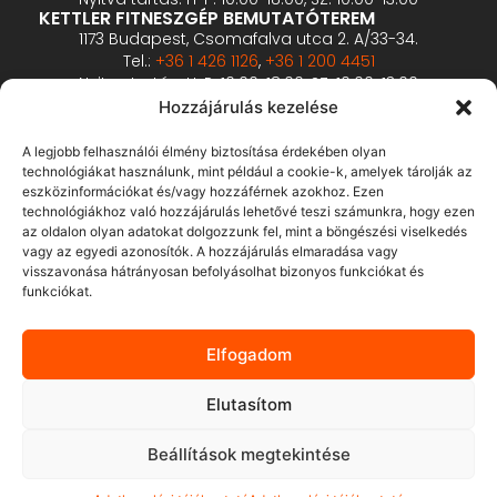
KETTLER FITNESZGÉP BEMUTATÓTEREM
1173 Budapest, Csomafalva utca 2. A/33-34.
Tel.:
+36 1 426 1126
,
+36 1 200 4451
Nyitva tartás: H-P: 10:00-18:00, SZ: 10:00-13:00
PROFESSZIONÁLIS FITNESZGÉP BEMUTATÓTEREM
Hozzájárulás kezelése
2360 Gyál, Vállalkozó u. 12.
Tel.:
+36 1 900 0657
A legjobb felhasználói élmény biztosítása érdekében olyan
Nyitva tartás: előzetes bejelentkezés alapján
technológiákat használunk, mint például a cookie-k, amelyek tárolják az
eszközinformációkat és/vagy hozzáférnek azokhoz. Ezen
technológiákhoz való hozzájárulás lehetővé teszi számunkra, hogy ezen
ÁSZF
az oldalon olyan adatokat dolgozzunk fel, mint a böngészési viselkedés
Adatvédelmi tájékoztató
vagy az egyedi azonosítók. A hozzájárulás elmaradása vagy
visszavonása hátrányosan befolyásolhat bizonyos funkciókat és
Fizetés és szállítás
funkciókat.
Bankkártyás fizetés tájékoztató
GY.I.K.
Elfogadom
Elállás
Elutasítom
Beállítások megtekintése