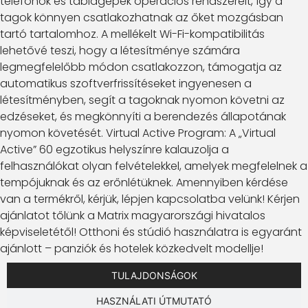
telefonok és táblagépek operációs rendszereit, így a
tagok könnyen csatlakozhatnak az őket mozgásban
tartó tartalomhoz. A mellékelt Wi-Fi-kompatibilitás
lehetővé teszi, hogy a létesítménye számára
legmegfelelőbb módon csatlakozzon, támogatja az
automatikus szoftverfrissítéseket ingyenesen a
létesítményben, segít a tagoknak nyomon követni az
edzéseket, és megkönnyíti a berendezés állapotának
nyomon követését. Virtual Active Program: A „Virtual
Active” 60 egzotikus helyszínre kalauzolja a
felhasználókat olyan felvételekkel, amelyek megfelelnek a
tempójuknak és az erőnlétüknek. Amennyiben kérdése
van a termékről, kérjük, lépjen kapcsolatba velünk! Kérjen
ajánlatot tőlünk a Matrix magyarországi hivatalos
képviseletétől! Otthoni és stúdió használatra is egyaránt
ajánlott – panziók és hotelek közkedvelt modellje!
TULAJDONSÁGOK
HASZNÁLATI ÚTMUTATÓ