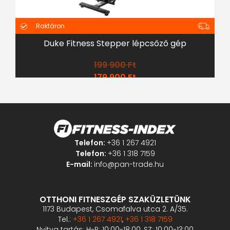
Raktáron
Duke Fitness Stepper lépcsőző gép
199 900
Ft
179 900
Ft
Telefon:
+36 1 267 4921
Telefon:
+36 1 318 7159
E-mail:
info@pan-trade.hu
OTTHONI FITNESZGÉP SZAKÜZLETÜNK
1173 Budapest, Csomafalva utca 2. A/35.
Tel.:
+36 1 267 4921
,
+36 1 318 7159
Nyitva tartás: H-P: 10:00-18:00, SZ: 10:00-13:00