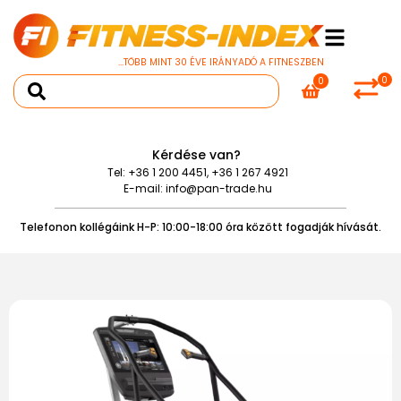
...TÖBB MINT 30 ÉVE IRÁNYADÓ A FITNESZBEN
0
0
Kérdése van?
Tel:
+36 1 200 4451
,
+36 1 267 4921
E-mail:
info@pan-trade.hu
Telefonon kollégáink H-P: 10:00-18:00 óra között fogadják hívását.