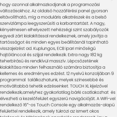
hogy azonnal alkalmazkodjanak a programozási
változásokhoz. Az oldalsó hozzáférési panel gyorsan
eltávolítható, míg a moduláris alkatrészek és a belső
szervizlámpa leegyszerűsíti a karbantartást. A nagy,
kényelmesen elhelyezett nehézségi szint szabályozók
egyedi zárt kialakítással rendelkeznek, amely javítja a
tartósságot és minden egyes beállításnál tapintható
visszajelzést ad. Kuplungos, ECB ipari minőségű
hajtólánccal és szíjjal rendelkezik. Extra nagy 182 kg
teherbírású és rendkívül masszív. Lépcsőzetének
kialakítása minden felhasználó számára biztosítja a
kellemes és eredményes edzést. 12 nyelvű konzoljában 9
programmal találkozhatunk, melyek színesebbé és
motiváltabbá tehetik edzéseinket. TOUCH XL kijelzővel
rendelkezik,amelyhez gyakorlatilag bárki csatlakozhat és
élvezheti a kezelőfelület egyszerű navigációját. A WiFi-vel
rendelkező 16″-os Touch Console egy alkalmazás-alapú
felülettel rendelkezik, amely tükrözi az ismert okos