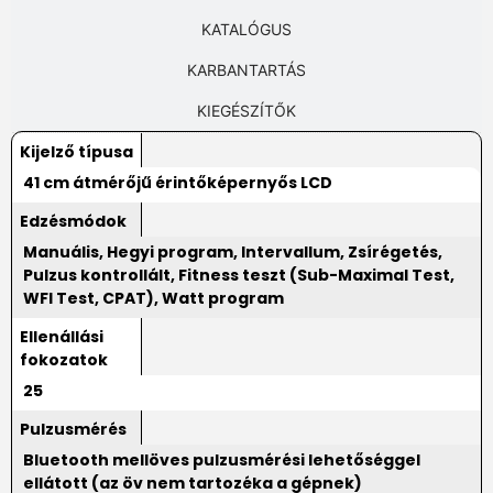
KATALÓGUS
KARBANTARTÁS
KIEGÉSZÍTŐK
Kijelző típusa
41 cm átmérőjű érintőképernyős LCD
Edzésmódok
Manuális, Hegyi program, Intervallum, Zsírégetés,
Pulzus kontrollált, Fitness teszt (Sub-Maximal Test,
WFI Test, CPAT), Watt program
Ellenállási
fokozatok
25
Pulzusmérés
Bluetooth mellöves pulzusmérési lehetőséggel
ellátott (az öv nem tartozéka a gépnek)