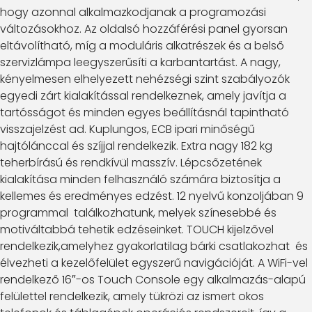
hogy azonnal alkalmazkodjanak a programozási
változásokhoz. Az oldalsó hozzáférési panel gyorsan
eltávolítható, míg a moduláris alkatrészek és a belső
szervizlámpa leegyszerűsíti a karbantartást. A nagy,
kényelmesen elhelyezett nehézségi szint szabályozók
egyedi zárt kialakítással rendelkeznek, amely javítja a
tartósságot és minden egyes beállításnál tapintható
visszajelzést ad. Kuplungos, ECB ipari minőségű
hajtólánccal és szíjjal rendelkezik. Extra nagy 182 kg
teherbírású és rendkívül masszív. Lépcsőzetének
kialakítása minden felhasználó számára biztosítja a
kellemes és eredményes edzést. 12 nyelvű konzoljában 9
programmal találkozhatunk, melyek színesebbé és
motiváltabbá tehetik edzéseinket. TOUCH kijelzővel
rendelkezik,amelyhez gyakorlatilag bárki csatlakozhat és
élvezheti a kezelőfelület egyszerű navigációját. A WiFi-vel
rendelkező 16″-os Touch Console egy alkalmazás-alapú
felülettel rendelkezik, amely tükrözi az ismert okos