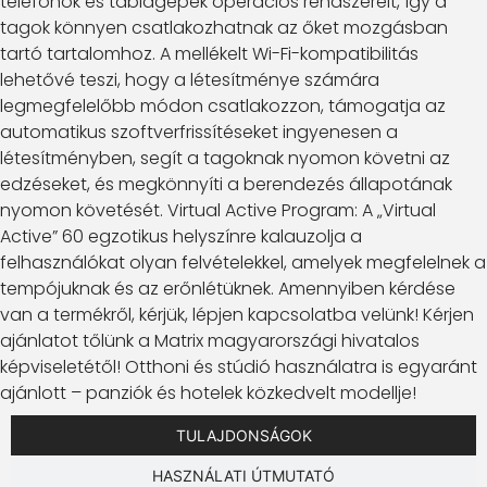
telefonok és táblagépek operációs rendszereit, így a
tagok könnyen csatlakozhatnak az őket mozgásban
tartó tartalomhoz. A mellékelt Wi-Fi-kompatibilitás
lehetővé teszi, hogy a létesítménye számára
legmegfelelőbb módon csatlakozzon, támogatja az
automatikus szoftverfrissítéseket ingyenesen a
létesítményben, segít a tagoknak nyomon követni az
edzéseket, és megkönnyíti a berendezés állapotának
nyomon követését. Virtual Active Program: A „Virtual
Active” 60 egzotikus helyszínre kalauzolja a
felhasználókat olyan felvételekkel, amelyek megfelelnek a
tempójuknak és az erőnlétüknek. Amennyiben kérdése
van a termékről, kérjük, lépjen kapcsolatba velünk! Kérjen
ajánlatot tőlünk a Matrix magyarországi hivatalos
képviseletétől! Otthoni és stúdió használatra is egyaránt
ajánlott – panziók és hotelek közkedvelt modellje!
TULAJDONSÁGOK
HASZNÁLATI ÚTMUTATÓ