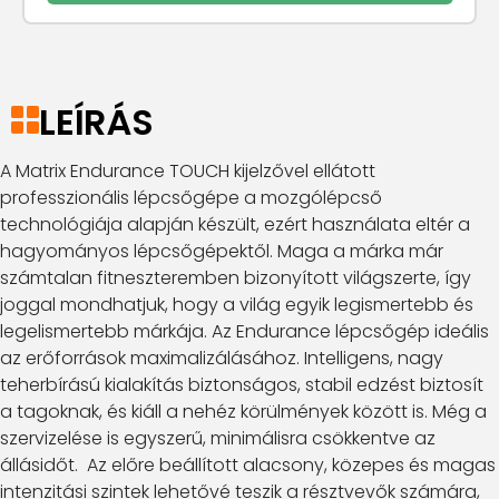
LEÍRÁS
A Matrix Endurance TOUCH kijelzővel ellátott
professzionális lépcsőgépe a mozgólépcső
technológiája alapján készült, ezért használata eltér a
hagyományos lépcsőgépektől. Maga a márka már
számtalan fitneszteremben bizonyított világszerte, így
joggal mondhatjuk, hogy a világ egyik legismertebb és
legelismertebb márkája. Az Endurance lépcsőgép ideális
az erőforrások maximalizálásához. Intelligens, nagy
teherbírású kialakítás biztonságos, stabil edzést biztosít
a tagoknak, és kiáll a nehéz körülmények között is. Még a
szervizelése is egyszerű, minimálisra csökkentve az
állásidőt. Az előre beállított alacsony, közepes és magas
intenzitási szintek lehetővé teszik a résztvevők számára,