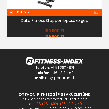
Raktáron
Duke Fitness Stepper lépcsőző gép
199 900
Ft
179 900
Ft
Telefon:
+36 1 267 4921
Telefon:
+36 1 318 7159
E-mail:
info@pan-trade.hu
OTTHONI FITNESZGÉP SZAKÜZLETÜNK
1173 Budapest, Csomafalva utca 2. A/35.
Tel.:
+36 1 267 4921
,
+36 1 318 7159
Nyitva tartás: H-P: 10:00-18:00, SZ: 10:00-13:00