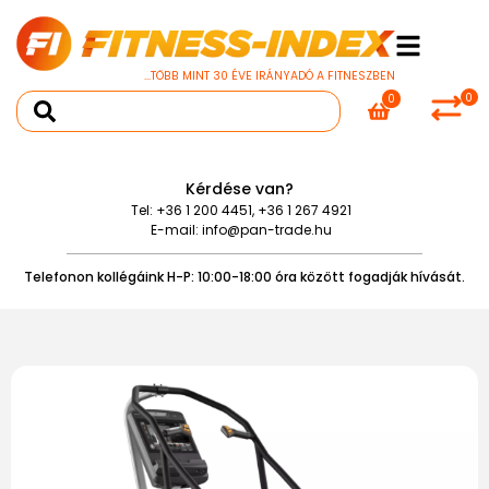
...TÖBB MINT 30 ÉVE IRÁNYADÓ A FITNESZBEN
0
0
Kérdése van?
Tel:
+36 1 200 4451
,
+36 1 267 4921
E-mail:
info@pan-trade.hu
Telefonon kollégáink H-P: 10:00-18:00 óra között fogadják hívását.