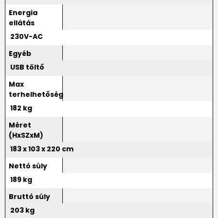
Energia
ellátás
230V-AC
Egyéb
USB töltő
Max
terhelhetőség
182 kg
Méret
(HxSZxM)
183 x 103 x 220 cm
Nettó súly
189 kg
Bruttó súly
203 kg