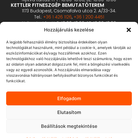
KETTLER FITNESZGÉP BEMUTATÓTEREM
1173 Budapest, Csomafalva utca 2. A/33-34.
Tel.:
+36 1 426 1126
,
+36 1 200 4451
Nyitva tartás: H-P: 10:00-18:00, SZ: 10:00-13:00
PROFESSZIONÁLIS FITNESZGÉP BEMUTATÓTEREM
Hozzájárulás kezelése
2360 Gyál, Vállalkozó u. 12.
Tel.:
+36 1 900 0657
A legjobb felhasználói élmény biztosítása érdekében olyan
Nyitva tartás: előzetes bejelentkezés alapján
technológiákat használunk, mint például a cookie-k, amelyek tárolják az
eszközinformációkat és/vagy hozzáférnek azokhoz. Ezen
technológiákhoz való hozzájárulás lehetővé teszi számunkra, hogy ezen
ÁSZF
az oldalon olyan adatokat dolgozzunk fel, mint a böngészési viselkedés
Adatvédelmi tájékoztató
vagy az egyedi azonosítók. A hozzájárulás elmaradása vagy
visszavonása hátrányosan befolyásolhat bizonyos funkciókat és
Fizetés és szállítás
funkciókat.
Bankkártyás fizetés tájékoztató
GY.I.K.
Elfogadom
Elállás
Elutasítom
Beállítások megtekintése