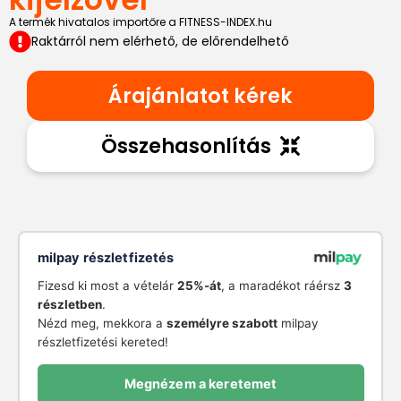
A termék hivatalos importőre a FITNESS-INDEX.hu
Raktárról nem elérhető, de előrendelhető
Árajánlatot kérek
Összehasonlítás
milpay részletfizetés
Fizesd ki most a vételár
25%-át
, a maradékot ráérsz
3
részletben
.
Nézd meg, mekkora a
személyre szabott
milpay
részletfizetési kereted!
Megnézem a keretemet