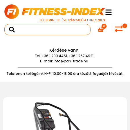
...TÖBB MINT 30 ÉVE IRÁNYADÓ A FITNESZBEN
0
0
Kérdése van?
Tel:
+36 1 200 4451
,
+36 1 267 4921
E-mail:
info@pan-trade.hu
Telefonon kollégáink H-P: 10:00-18:00 óra között fogadják hívását.