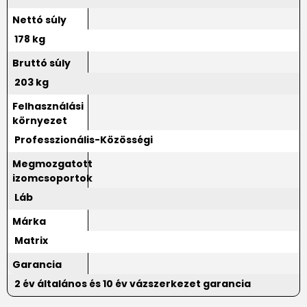
Nettó súly
178 kg
Bruttó súly
203 kg
Felhasználási
környezet
Professzionális-Közösségi
Megmozgatott
izomcsoportok
Láb
Márka
Matrix
Garancia
2 év általános és 10 év vázszerkezet garancia