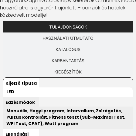
magyarországi hivatalos képviseletétől! Otthoni és stúdió
használatra is egyaránt ajánlott – panziók és hotelek
közkedvelt modellje!
TULAJDONSÁGOK
HASZNÁLATI ÚTMUTATÓ
KATALÓGUS
KARBANTARTÁS
KIEGÉSZÍTŐK
Kijelző típusa
LED
Edzésmódok
Manuális, Hegyi program, Intervallum, Zsírégetés,
Pulzus kontrollált, Fitness teszt (Sub-Maximal Test,
WFI Test, CPAT), Watt program
Ellenállási