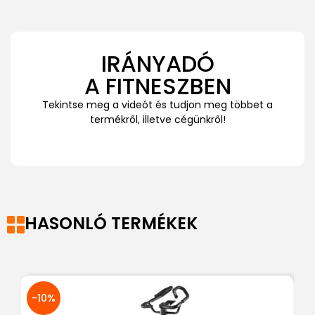
IRÁNYADÓ
A FITNESZBEN
Tekintse meg a videót és tudjon meg többet a
termékről, illetve cégünkről!
HASONLÓ TERMÉKEK
-10%
-