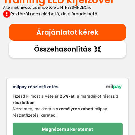
A termék hivatalos importőre a FITNESS-INDEX.hu
Raktárról nem elérhető, de előrendelhető
Árajánlatot kérek
Összehasonlítás
milpay részletfizetés
Fizesd ki most a vételár
25%-át
, a maradékot ráérsz
3
részletben
.
Nézd meg, mekkora a
személyre szabott
milpay
részletfizetési kereted!
Megnézem a keretemet