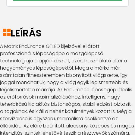
LEÍRÁS
A Matrix Endurance GTLED kijelzővel ellátott
professzionális lépcsőgépe a mozgólépcső
technológiája alapján készült, ezért használata eltér a
hagyományos lépcsőgépektől. Maga a márka már
számtalan fitneszteremben bizonyított világszerte, így
joggal mondhatjuk, hogy a világ egyik legismertebb és
legelismertebb márkája. Az Endurance lépcsőgép ideális
az erőforrások maximalizálásához. Intelligens, nagy
teherbírású kialakítás biztonságos, stabil edzést biztosít
a tagoknak, és kiáll a nehéz körülmények között is. Még a
szervizelése is egyszerű, minimálisra csökkentve az
állásidőt. Az előre beállított alacsony, közepes és magas
intenzitási szintek lehetővé teszik a résztvevők számára,