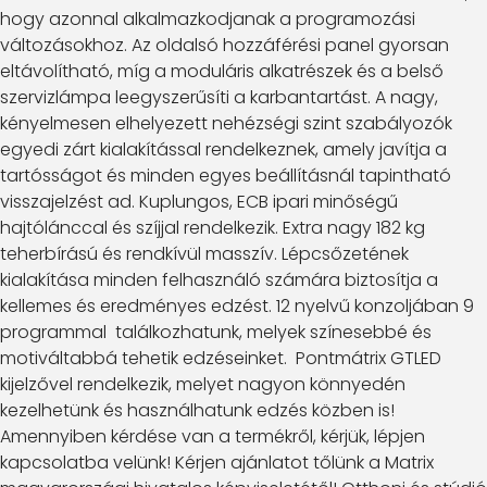
hogy azonnal alkalmazkodjanak a programozási
változásokhoz. Az oldalsó hozzáférési panel gyorsan
eltávolítható, míg a moduláris alkatrészek és a belső
szervizlámpa leegyszerűsíti a karbantartást. A nagy,
kényelmesen elhelyezett nehézségi szint szabályozók
egyedi zárt kialakítással rendelkeznek, amely javítja a
tartósságot és minden egyes beállításnál tapintható
visszajelzést ad. Kuplungos, ECB ipari minőségű
hajtólánccal és szíjjal rendelkezik. Extra nagy 182 kg
teherbírású és rendkívül masszív. Lépcsőzetének
kialakítása minden felhasználó számára biztosítja a
kellemes és eredményes edzést. 12 nyelvű konzoljában 9
programmal találkozhatunk, melyek színesebbé és
motiváltabbá tehetik edzéseinket. Pontmátrix GTLED
kijelzővel rendelkezik, melyet nagyon könnyedén
kezelhetünk és használhatunk edzés közben is!
Amennyiben kérdése van a termékről, kérjük, lépjen
kapcsolatba velünk! Kérjen ajánlatot tőlünk a Matrix