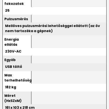
fokozatok
25
Pulzusmérés
Mellöves pulzusmérési lehetőséggel ellátott (az öv
nem tartozéka a gépnek)
Energia
ellátás
230V-AC
Egyéb
USB töltő
Max
terhelhetőség
182 kg
Méret
(HxSZxM)
161 x 103 x 218 cm