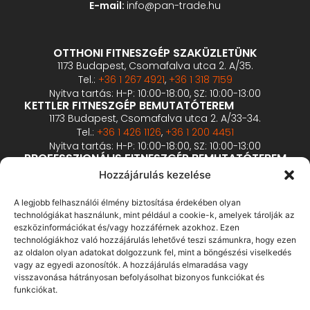
E-mail:
info@pan-trade.hu
OTTHONI FITNESZGÉP SZAKÜZLETÜNK
1173 Budapest, Csomafalva utca 2. A/35.
Tel.:
+36 1 267 4921
,
+36 1 318 7159
Nyitva tartás: H-P: 10:00-18:00, SZ: 10:00-13:00
KETTLER FITNESZGÉP BEMUTATÓTEREM
1173 Budapest, Csomafalva utca 2. A/33-34.
Tel.:
+36 1 426 1126
,
+36 1 200 4451
Nyitva tartás: H-P: 10:00-18:00, SZ: 10:00-13:00
PROFESSZIONÁLIS FITNESZGÉP BEMUTATÓTEREM
2360 Gyál, Vállalkozó u. 12.
Hozzájárulás kezelése
Tel.:
+36 1 900 0657
Nyitva tartás: előzetes bejelentkezés alapján
A legjobb felhasználói élmény biztosítása érdekében olyan
technológiákat használunk, mint például a cookie-k, amelyek tárolják az
eszközinformációkat és/vagy hozzáférnek azokhoz. Ezen
ÁSZF
technológiákhoz való hozzájárulás lehetővé teszi számunkra, hogy ezen
Adatvédelmi tájékoztató
az oldalon olyan adatokat dolgozzunk fel, mint a böngészési viselkedés
vagy az egyedi azonosítók. A hozzájárulás elmaradása vagy
Fizetés és szállítás
visszavonása hátrányosan befolyásolhat bizonyos funkciókat és
Bankkártyás fizetés tájékoztató
funkciókat.
GY.I.K.