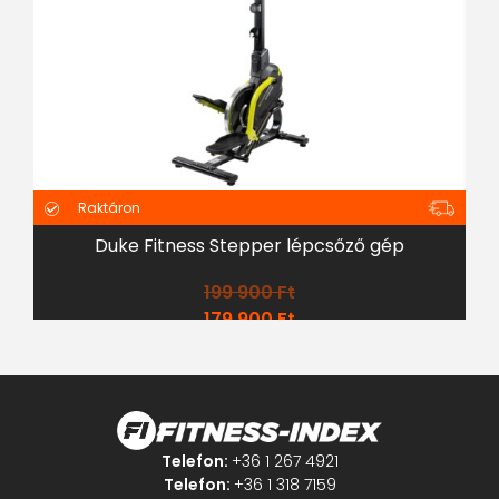
Raktáron
Duke Fitness Stepper lépcsőző gép
199 900
Ft
179 900
Ft
Telefon:
+36 1 267 4921
Telefon:
+36 1 318 7159