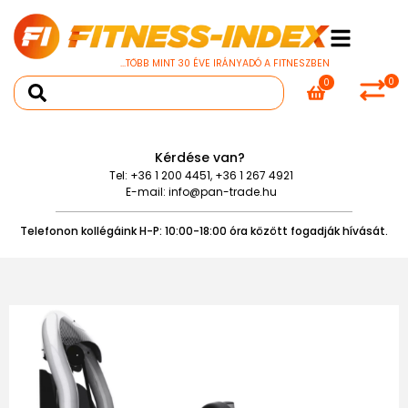
...TÖBB MINT 30 ÉVE IRÁNYADÓ A FITNESZBEN
0
0
Kérdése van?
Tel:
+36 1 200 4451
,
+36 1 267 4921
E-mail:
info@pan-trade.hu
Telefonon kollégáink H-P: 10:00-18:00 óra között fogadják hívását.