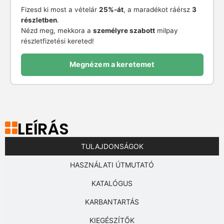
Fizesd ki most a vételár
25%-át
, a maradékot ráérsz
3
részletben
.
Nézd meg, mekkora a
személyre szabott
milpay
részletfizetési kereted!
Megnézem a keretemet
LEÍRÁS
TULAJDONSÁGOK
HASZNÁLATI ÚTMUTATÓ
KATALÓGUS
KARBANTARTÁS
KIEGÉSZÍTŐK