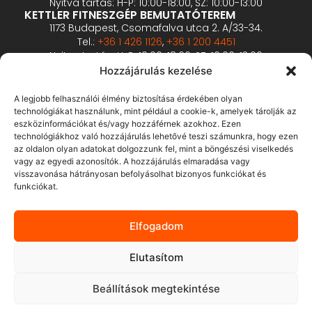
Nyitva tartás: H-P: 10:00-18:00, SZ: 10:00-13:00
KETTLER FITNESZGÉP BEMUTATÓTEREM
1173 Budapest, Csomafalva utca 2. A/33-34.
Tel.:
+36 1 426 1126
,
+36 1 200 4451
Nyitva tartás: H-P: 10:00-18:00, SZ: 10:00-13:00
PROFESSZIONÁLIS FITNESZGÉP BEMUTATÓTEREM
Hozzájárulás kezelése
2360 Gyál, Vállalkozó u. 12.
Tel.:
+36 1 900 0657
A legjobb felhasználói élmény biztosítása érdekében olyan
Nyitva tartás: előzetes bejelentkezés alapján
technológiákat használunk, mint például a cookie-k, amelyek tárolják az
eszközinformációkat és/vagy hozzáférnek azokhoz. Ezen
technológiákhoz való hozzájárulás lehetővé teszi számunkra, hogy ezen
ÁSZF
az oldalon olyan adatokat dolgozzunk fel, mint a böngészési viselkedés
Adatvédelmi tájékoztató
vagy az egyedi azonosítók. A hozzájárulás elmaradása vagy
visszavonása hátrányosan befolyásolhat bizonyos funkciókat és
Fizetés és szállítás
funkciókat.
Bankkártyás fizetés tájékoztató
GY.I.K.
Elfogadom
Elállás
Elutasítom
Beállítások megtekintése