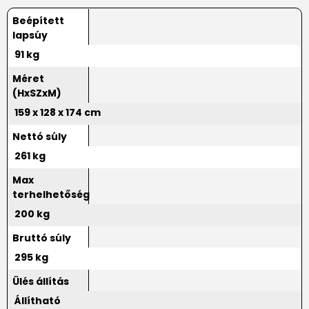
Beépített
lapsúy
91 kg
Méret
(HxSZxM)
159 x 128 x 174 cm
Nettó súly
261 kg
Max
terhelhetőség
200 kg
Bruttó súly
295 kg
Ülés állítás
Állítható