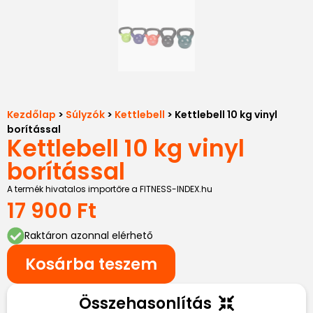
Kezdőlap
>
Súlyzók
>
Kettlebell
> Kettlebell 10 kg vinyl
borítással
Kettlebell 10 kg vinyl
borítással
A termék hivatalos importőre a FITNESS-INDEX.hu
17 900
Ft
Raktáron azonnal elérhető
Kosárba teszem
Összehasonlítás