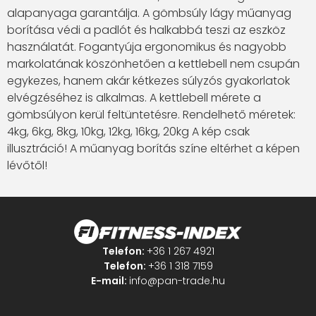
alapanyaga garantálja. A gömbsúly lágy műanyag
borítása védi a padlót és halkabbá teszi az eszköz
használatát. Fogantyúja ergonomikus és nagyobb
markolatának köszönhetően a kettlebell nem csupán
egykezes, hanem akár kétkezes súlyzós gyakorlatok
elvégzéséhez is alkalmas. A kettlebell mérete a
gömbsúlyon kerül feltüntetésre. Rendelhető méretek:
4kg, 6kg, 8kg, 10kg, 12kg, 16kg, 20kg A kép csak
illusztráció! A műanyag borítás színe eltérhet a képen
lévőtől!
Telefon:
+36 1 267 4921
Telefon:
+36 1 318 7159
E-mail:
info@pan-trade.hu