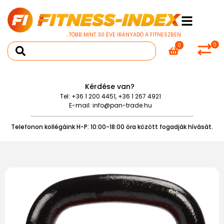
...TÖBB MINT 30 ÉVE IRÁNYADÓ A FITNESZBEN
0
0
Kérdése van?
Tel:
+36 1 200 4451
,
+36 1 267 4921
E-mail:
info@pan-trade.hu
Telefonon kollégáink H-P: 10:00-18:00 óra között fogadják hívását.