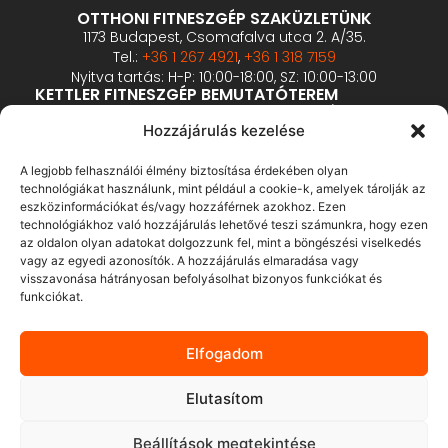
OTTHONI FITNESZGÉP SZAKÜZLETÜNK
1173 Budapest, Csomafalva utca 2. A/35.
Tel.:
+36 1 267 4921
,
+36 1 318 7159
Nyitva tartás: H-P: 10:00-18:00, SZ: 10:00-13:00
KETTLER FITNESZGÉP BEMUTATÓTEREM
1173 Budapest, Csomafalva utca 2. A/33-34.
Hozzájárulás kezelése
Tel.:
+36 1 426 1126
,
+36 1 200 4451
Nyitva tartás: H-P: 10:00-18:00, SZ: 10:00-13:00
PROFESSZIONÁLIS FITNESZGÉP BEMUTATÓTEREM
A legjobb felhasználói élmény biztosítása érdekében olyan
2360 Gyál, Vállalkozó u. 12.
technológiákat használunk, mint például a cookie-k, amelyek tárolják az
Tel.:
+36 1 900 0657
eszközinformációkat és/vagy hozzáférnek azokhoz. Ezen
technológiákhoz való hozzájárulás lehetővé teszi számunkra, hogy ezen
Nyitva tartás: előzetes bejelentkezés alapján
az oldalon olyan adatokat dolgozzunk fel, mint a böngészési viselkedés
vagy az egyedi azonosítók. A hozzájárulás elmaradása vagy
ÁSZF
visszavonása hátrányosan befolyásolhat bizonyos funkciókat és
funkciókat.
Adatvédelmi tájékoztató
Fizetés és szálltás
Elfogadom
Bankkártyás fizetés tájékoztató
GY.I.K.
Elutasítom
Elállás
Beállítások megtekintése