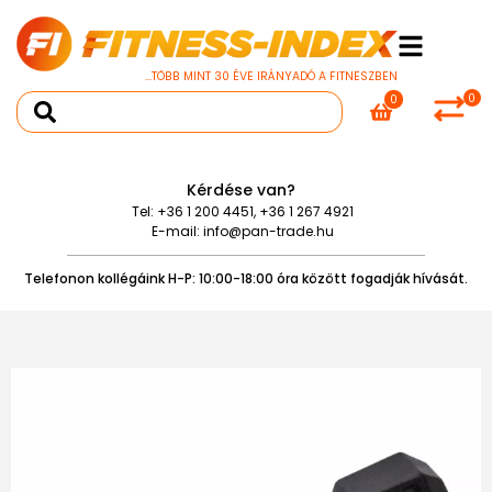
...TÖBB MINT 30 ÉVE IRÁNYADÓ A FITNESZBEN
0
0
Kérdése van?
Tel:
+36 1 200 4451
,
+36 1 267 4921
E-mail:
info@pan-trade.hu
Telefonon kollégáink H-P: 10:00-18:00 óra között fogadják hívását.