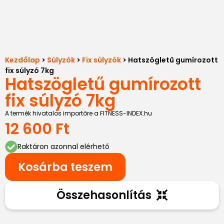
Kezdőlap
>
Súlyzók
>
Fix súlyzók
> Hatszögletű gumírozott
fix súlyzó 7kg
Hatszögletű gumírozott
fix súlyzó 7kg
A termék hivatalos importőre a FITNESS-INDEX.hu
12 600
Ft
Raktáron azonnal elérhető
Kosárba teszem
Összehasonlítás