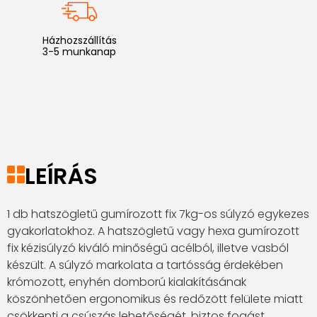
Házhozszállítás
3-5 munkanap
LEÍRÁS
1 db hatszögletű gumírozott fix 7kg-os súlyzó egykezes
gyakorlatokhoz. A hatszögletű vagy hexa gumírozott
fix kézisúlyzó kiváló minőségű acélból, illetve vasból
készült. A súlyzó markolata a tartósság érdekében
krómozott, enyhén domború kialakításának
köszönhetően ergonomikus és redőzött felülete miatt
csökkenti a csúszás lehetőségét, biztos fogást