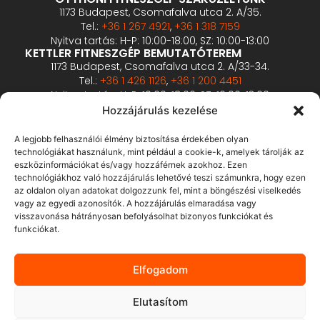
1173 Budapest, Csomafalva utca 2. A/35.
Tel.:
+36 1 267 4921
,
+36 1 318 7159
Nyitva tartás: H-P: 10:00-18:00, SZ: 10:00-13:00
KETTLER FITNESZGÉP BEMUTATÓTEREM
1173 Budapest, Csomafalva utca 2. A/33-34.
Tel.:
+36 1 426 1126
,
+36 1 200 4451
Nyitva tartás: H-P: 10:00-18:00, SZ: 10:00-13:00
PROFESSZIONÁLIS FITNESZGÉP BEMUTATÓTEREM
Hozzájárulás kezelése
2360 Gyál, Vállalkozó u. 12.
Tel.:
+36 1 900 0657
A legjobb felhasználói élmény biztosítása érdekében olyan
Nyitva tartás: előzetes bejelentkezés alapján
technológiákat használunk, mint például a cookie-k, amelyek tárolják az
eszközinformációkat és/vagy hozzáférnek azokhoz. Ezen
technológiákhoz való hozzájárulás lehetővé teszi számunkra, hogy ezen
ÁSZF
az oldalon olyan adatokat dolgozzunk fel, mint a böngészési viselkedés
Adatvédelmi tájékoztató
vagy az egyedi azonosítók. A hozzájárulás elmaradása vagy
visszavonása hátrányosan befolyásolhat bizonyos funkciókat és
Fizetés és szállítás
funkciókat.
Bankkártyás fizetés tájékoztató
GY.I.K.
Elfogadom
Elállás
Elutasítom