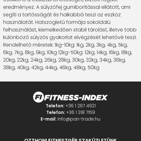
eredményez. A súlyzófej gumiborítással ellátott, ami
segíti a tartósságát és halkabbá teszi az eszköz
használatát. Hatszögletű formája sokoldalú
felhasználást, kiemelkedően stabil tárolást, illetve több
különböző súlyzós gyakorlat elvégzését lehetővé teszi.
Rendelhető méretek: 1kg-10kg: 1kg, 2kg, 3kg, 4kg, 5kg,
6kg, 7kg, 8kg, 9kg, 10kg 12kg-50kg: 12kg, 14kg, 16kg, 18kg,
20kg, 22kg, 24kg, 26kg, 28kg, 30kg, 32kg, 34kg, 36kg,
38kg, 40kg, 42kg, 44kg, 46kg, 48kg, 50kg
Telefon:
+36 1 267 4921
Telefon:
+36 1 318 7159
E-mail:
info@pan-trade.hu
OTTHONI FITNESZGÉP SZAKÜZLETÜNK