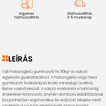
Ingyenes
Házhozszállítás
házhozszállítás
3-5 munkanap
LEÍRÁS
1 db hatszögletű gumírozott fix 30kg-os súlyzó
egykezes gyakorlatokhoz. A hatszögletű vagy hexa
gumírozott fix kézisúlyzó kiváló minőségű acélból,
illetve vasból készült. A súlyzó markolata a tartósság
érdekében krómozott, enyhén domború kialakításának
köszönhetően ergonomikus és redőzött felülete miatt
csökkenti a csúszás lehetőségét, biztos fogást