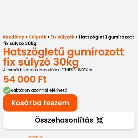
Kezdőlap
>
Súlyzók
>
Fix súlyzók
> Hatszögletű gumírozott
fix súlyzó 30kg
Hatszögletű gumírozott
fix súlyzó 30kg
A termék hivatalos importőre a FITNESS-INDEX.hu
54 000
Ft
Raktáron azonnal elérhető
Kosárba teszem
Összehasonlítás