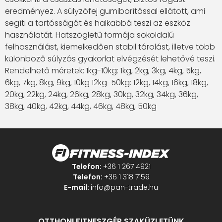
eredményez. A súlyzófej gumiborítással ellátott, ami
segíti a tartósságát és halkabbá teszi az eszköz
használatát. Hatszögletű formája sokoldalú
felhasználást, kiemelkedően stabil tárolást, illetve több
különböző súlyzós gyakorlat elvégzését lehetővé teszi.
Rendelhető méretek: 1kg-10kg: 1kg, 2kg, 3kg, 4kg, 5kg,
6kg, 7kg, 8kg, 9kg, 10kg 12kg-50kg: 12kg, 14kg, 16kg, 18kg,
20kg, 22kg, 24kg, 26kg, 28kg, 30kg, 32kg, 34kg, 36kg,
38kg, 40kg, 42kg, 44kg, 46kg, 48kg, 50kg
Telefon:
+36 1 267 4921
Telefon:
+36 1 318 7159
E-mail:
info@pan-trade.hu
OTTHONI FITNESZGÉP SZAKÜZLETÜNK