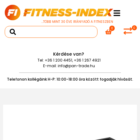
...TÖBB MINT 30 ÉVE IRÁNYADÓ A FITNESZBEN
0
0
Kérdése van?
Tel:
+36 1 200 4451
,
+36 1 267 4921
E-mail:
info@pan-trade.hu
Telefonon kollégáink H-P: 10:00-18:00 óra között fogadják hívását.