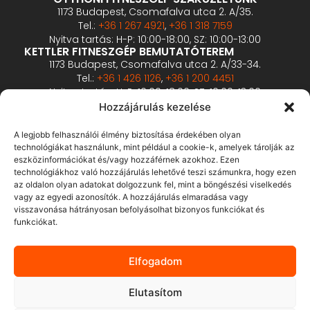
1173 Budapest, Csomafalva utca 2. A/35.
Tel.:
+36 1 267 4921
,
+36 1 318 7159
Nyitva tartás: H-P: 10:00-18:00, SZ: 10:00-13:00
KETTLER FITNESZGÉP BEMUTATÓTEREM
1173 Budapest, Csomafalva utca 2. A/33-34.
Tel.:
+36 1 426 1126
,
+36 1 200 4451
Nyitva tartás: H-P: 10:00-18:00, SZ: 10:00-13:00
PROFESSZIONÁLIS FITNESZGÉP BEMUTATÓTEREM
Hozzájárulás kezelése
2360 Gyál, Vállalkozó u. 12.
Tel.:
+36 1 900 0657
A legjobb felhasználói élmény biztosítása érdekében olyan
Nyitva tartás: előzetes bejelentkezés alapján
technológiákat használunk, mint például a cookie-k, amelyek tárolják az
eszközinformációkat és/vagy hozzáférnek azokhoz. Ezen
technológiákhoz való hozzájárulás lehetővé teszi számunkra, hogy ezen
ÁSZF
az oldalon olyan adatokat dolgozzunk fel, mint a böngészési viselkedés
Adatvédelmi tájékoztató
vagy az egyedi azonosítók. A hozzájárulás elmaradása vagy
visszavonása hátrányosan befolyásolhat bizonyos funkciókat és
Fizetés és szállítás
funkciókat.
Bankkártyás fizetés tájékoztató
GY.I.K.
Elfogadom
Elállás
Elutasítom