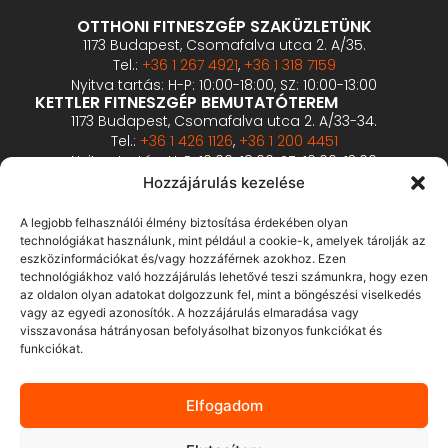
OTTHONI FITNESZGÉP SZAKÜZLETÜNK
1173 Budapest, Csomafalva utca 2. A/35.
Tel.:
+36 1 267 4921
,
+36 1 318 7159
Nyitva tartás: H-P: 10:00-18:00, SZ: 10:00-13:00
KETTLER FITNESZGÉP BEMUTATÓTEREM
1173 Budapest, Csomafalva utca 2. A/33-34.
Tel.:
+36 1 426 1126
,
+36 1 200 4451
Nyitva tartás: H-P: 10:00-18:00, SZ: 10:00-13:00
PROFESSZIONÁLIS FITNESZGÉP BEMUTATÓTEREM
Hozzájárulás kezelése
2360 Gyál, Vállalkozó u. 12.
Tel.:
+36 1 900 0657
A legjobb felhasználói élmény biztosítása érdekében olyan
Nyitva tartás: előzetes bejelentkezés alapján
technológiákat használunk, mint például a cookie-k, amelyek tárolják az
eszközinformációkat és/vagy hozzáférnek azokhoz. Ezen
technológiákhoz való hozzájárulás lehetővé teszi számunkra, hogy ezen
ÁSZF
az oldalon olyan adatokat dolgozzunk fel, mint a böngészési viselkedés
Adatvédelmi tájékoztató
vagy az egyedi azonosítók. A hozzájárulás elmaradása vagy
visszavonása hátrányosan befolyásolhat bizonyos funkciókat és
Fizetés és szállítás
funkciókat.
Bankkártyás fizetés tájékoztató
GY.I.K.
Elfogadom
Elállás