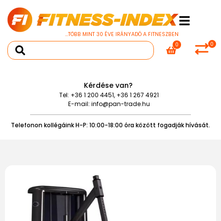
...TÖBB MINT 30 ÉVE IRÁNYADÓ A FITNESZBEN
0
0
Kérdése van?
Tel:
+36 1 200 4451
,
+36 1 267 4921
E-mail:
info@pan-trade.hu
Telefonon kollégáink H-P: 10:00-18:00 óra között fogadják hívását.