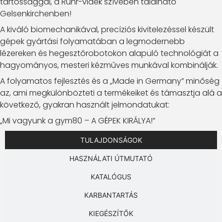
tartóssággal, a Ruhr-vidék szívében található
Gelsenkirchenben!
A kiváló biomechanikával, precíziós kivitelezéssel készült
gépek gyártási folyamatában a legmodernebb
lézereken és hegesztőrobotokon alapuló technológiát a
hagyományos, mesteri kézműves munkával kombinálják.
A folyamatos fejlesztés és a „Made in Germany” minőség
az, ami megkülönbözteti a termékeiket és támasztja alá a
következő, gyakran használt jelmondatukat:
„Mi vagyunk a gym80 – A GÉPEK KIRÁLYA!”
TULAJDONSÁGOK
HASZNÁLATI ÚTMUTATÓ
KATALÓGUS
KARBANTARTÁS
KIEGÉSZÍTŐK