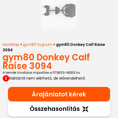
Kezdőlap
>
gym80 Sygnum
> gym80 Donkey Calf Raise
3094
gym80 Donkey Calf
Raise 3094
A termék hivatalos importőre a FITNESS-INDEX.hu
Raktárról nem elérhető, de előrendelhető
Árajánlatot kérek
Összehasonlítás