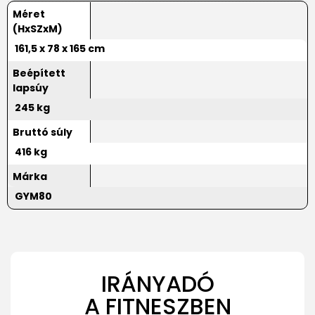
Méret
(HxSZxM)
161,5 x 78 x 165 cm
Beépített
lapsúy
245 kg
Bruttó súly
416 kg
Márka
GYM80
IRÁNYADÓ
A FITNESZBEN