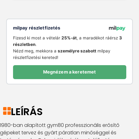
milpay részletfizetés
Fizesd ki most a vételár
25%-át
, a maradékot ráérsz
3
részletben
.
Nézd meg, mekkora a
személyre szabott
milpay
részletfizetési kereted!
Megnézem a keretemet
LEÍRÁS
1980-ban alapított gym80 professzionális erősítő
gépeket tervez és gyárt páratlan minőséggel és