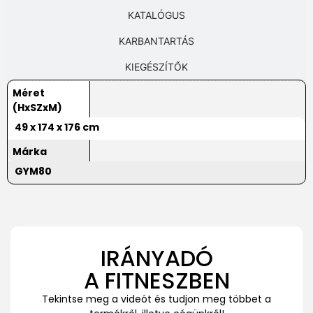
KATALÓGUS
KARBANTARTÁS
KIEGÉSZÍTŐK
Méret
(HxSZxM)
49 x 174 x 176 cm
Márka
GYM80
IRÁNYADÓ
A FITNESZBEN
Tekintse meg a videót és tudjon meg többet a