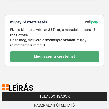
milpay részletfizetés
Fizesd ki most a vételár
25%-át
, a maradékot ráérsz
3
részletben
.
Nézd meg, mekkora a
személyre szabott
milpay
részletfizetési kereted!
Megnézem a keretemet
LEÍRÁS
TULAJDONSÁGOK
HASZNÁLATI ÚTMUTATÓ