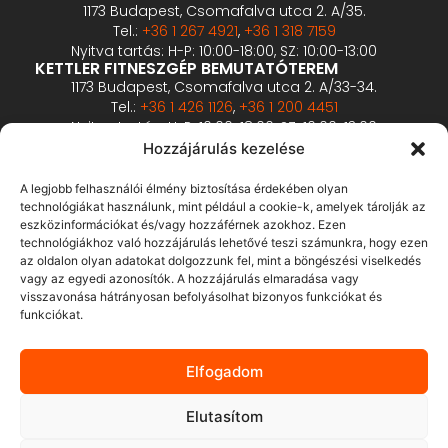
1173 Budapest, Csomafalva utca 2. A/35.
Tel.:
+36 1 267 4921
,
+36 1 318 7159
Nyitva tartás: H-P: 10:00-18:00, SZ: 10:00-13:00
KETTLER FITNESZGÉP BEMUTATÓTEREM
1173 Budapest, Csomafalva utca 2. A/33-34.
Tel.:
+36 1 426 1126
,
+36 1 200 4451
Nyitva tartás: H-P: 10:00-18:00, SZ: 10:00-13:00
PROFESSZIONÁLIS FITNESZGÉP BEMUTATÓTEREM
Hozzájárulás kezelése
2360 Gyál, Vállalkozó u. 12.
Tel.:
+36 1 900 0657
A legjobb felhasználói élmény biztosítása érdekében olyan
Nyitva tartás: előzetes bejelentkezés alapján
technológiákat használunk, mint például a cookie-k, amelyek tárolják az
eszközinformációkat és/vagy hozzáférnek azokhoz. Ezen
technológiákhoz való hozzájárulás lehetővé teszi számunkra, hogy ezen
ÁSZF
az oldalon olyan adatokat dolgozzunk fel, mint a böngészési viselkedés
Adatvédelmi tájékoztató
vagy az egyedi azonosítók. A hozzájárulás elmaradása vagy
visszavonása hátrányosan befolyásolhat bizonyos funkciókat és
Fizetés és szállítás
funkciókat.
Bankkártyás fizetés tájékoztató
GY.I.K.
Elfogadom
Elállás
Elutasítom