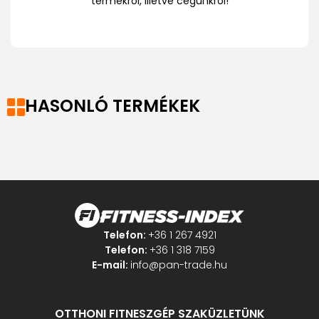
termékről, illetve cégünkről!
HASONLÓ TERMÉKEK
Telefon:
+36 1 267 4921
Telefon:
+36 1 318 7159
E-mail:
info@pan-trade.hu
OTTHONI FITNESZGÉP SZAKÜZLETÜNK