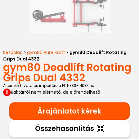
Kezdőlap
>
gym80 Pure Kraft
> gym80 Deadlift Rotating
Grips Dual 4332
gym80 Deadlift Rotating
Grips Dual 4332
A termék hivatalos importőre a FITNESS-INDEX.hu
Raktárról nem elérhető, de előrendelhető
Árajánlatot kérek
Összehasonlítás