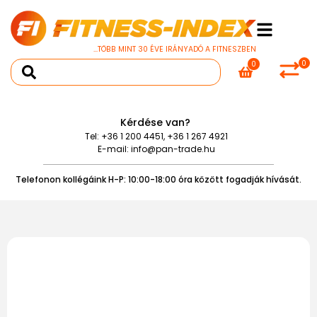
...TÖBB MINT 30 ÉVE IRÁNYADÓ A FITNESZBEN
0
0
Kérdése van?
Tel:
+36 1 200 4451
,
+36 1 267 4921
E-mail:
info@pan-trade.hu
Telefonon kollégáink H-P: 10:00-18:00 óra között fogadják hívását.