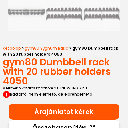
Kezdőlap
>
gym80 Sygnum Basic
> gym80 Dumbbell rack
with 20 rubber holders 4050
gym80 Dumbbell rack
with 20 rubber holders
4050
A termék hivatalos importőre a FITNESS-INDEX.hu
Raktárról nem elérhető, de előrendelhető
Árajánlatot kérek
Összehasonlítás