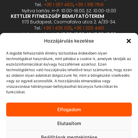
Tel.:
+36 1 267 4921
,
+36 1 318 7159
Nyitva tartás: H-P: 10:00-18:00, SZ: 10:00-13:00
KETTLER FITNESZGÉP BEMUTATÓTEREM
1173 Budapest, Csomafalva utca 2. A/33-34.
Tel.:
+36 1 426 1126
,
+36 1 200 4451
Nyitva tartás: H-P: 10:00-18:00, SZ: 10:00-13:00
PROFESSZIONÁLIS FITNESZGÉP BEMUTATÓTEREM
Hozzájárulás kezelése
2360 Gyál, Vállalkozó u. 12.
Tel.:
+36 1 900 0657
A legjobb felhasználói élmény biztosítása érdekében olyan
Nyitva tartás: előzetes bejelentkezés alapján
technológiákat használunk, mint például a cookie-k, amelyek tárolják az
eszközinformációkat és/vagy hozzáférnek azokhoz. Ezen
technológiákhoz való hozzájárulás lehetővé teszi számunkra, hogy ezen
ÁSZF
az oldalon olyan adatokat dolgozzunk fel, mint a böngészési viselkedés
Adatvédelmi tájékoztató
vagy az egyedi azonosítók. A hozzájárulás elmaradása vagy
visszavonása hátrányosan befolyásolhat bizonyos funkciókat és
Fizetés és szállítás
funkciókat.
Bankkártyás fizetés tájékoztató
GY.I.K.
Elfogadom
Elállás
Elutasítom
Beállítások megtekintése