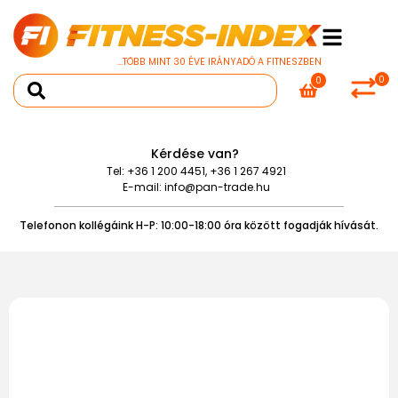
...TÖBB MINT 30 ÉVE IRÁNYADÓ A FITNESZBEN
0
0
Kérdése van?
Tel:
+36 1 200 4451
,
+36 1 267 4921
E-mail:
info@pan-trade.hu
Telefonon kollégáink H-P: 10:00-18:00 óra között fogadják hívását.