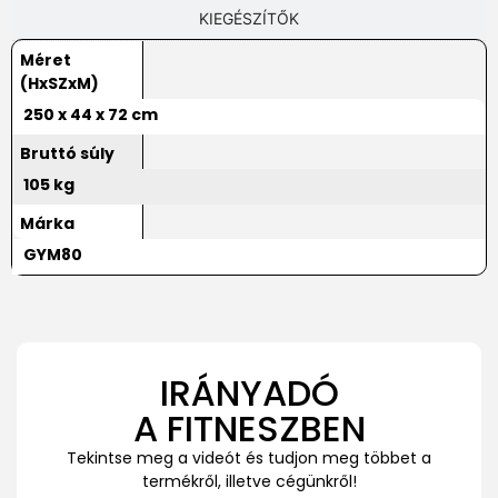
KIEGÉSZÍTŐK
Méret
(HxSZxM)
250 x 44 x 72 cm
Bruttó súly
105 kg
Márka
GYM80
IRÁNYADÓ
A FITNESZBEN
Tekintse meg a videót és tudjon meg többet a
termékről, illetve cégünkről!