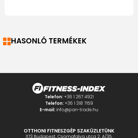
HASONLÓ TERMÉKEK
Telefon:
+36 1 267 4921
Telefon:
+36 1 318 7159
E-mail:
info@pan-trade.hu
OTTHONI FITNESZGÉP SZAKÜZLETÜNK
1173 Budapest, Csomafalva utca 2. A/35.