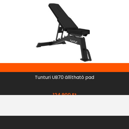
Tunturi UB70 állítható pad
124 900
Ft