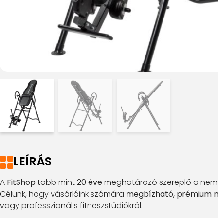
LEÍRÁS
A
FitShop
több mint
20 éve
meghatározó szereplő a nemze
Célunk, hogy vásárlóink számára
megbízható, prémium m
vagy professzionális fitneszstúdiókról.