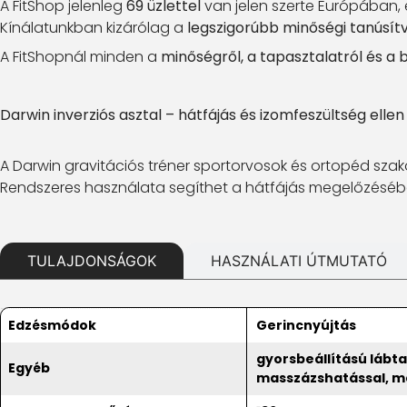
A FitShop jelenleg
69 üzlettel
van jelen szerte Európában,
Kínálatunkban kizárólag a
legszigorúbb minőségi tanúsít
A FitShopnál minden a
minőségről, a tapasztalatról és a 
Darwin inverziós asztal – hátfájás és izomfeszültség ellen
A Darwin gravitációs tréner sportorvosok és ortopéd szak
Rendszeres használata segíthet a hátfájás megelőzésébe
TULAJDONSÁGOK
HASZNÁLATI ÚTMUTATÓ
Edzésmódok
Gerincnyújtás
gyorsbeállítású lábta
Egyéb
masszázshatással, mé