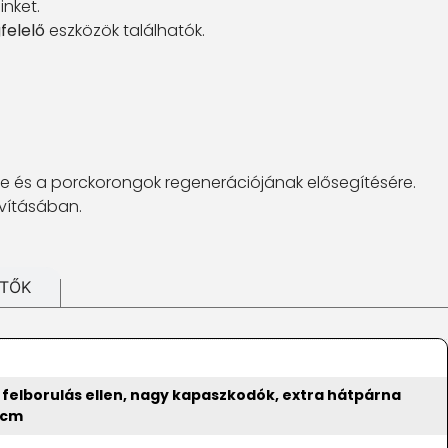
nket.
felelő
eszközök találhatók.
ére és a porckorongok regenerációjának elősegítésére.
avításában.
ÍTŐK
 a felborulás ellen, nagy kapaszkodók, extra hátpárna
 cm