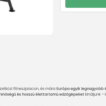
tközi fitneszpiacon, és mára
Európa egyik legnagyobb 
inőségű és hosszú élettartamú edzőgépeket
kínáljunk –