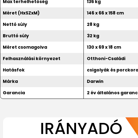
Max terhelhetőség
136 kg
Méret (HxSZxM)
146 x 66 x 158 cm
Nettó súly
28 kg
Bruttó súly
32 kg
Méret csomagolva
130 x 69 x 18 cm
Felhasználási környezet
Otthoni-Családi
Hatásfok
csigolyák és porckor
Márka
Darwin
Garancia
2 év általános garanc
IRÁNYADÓ