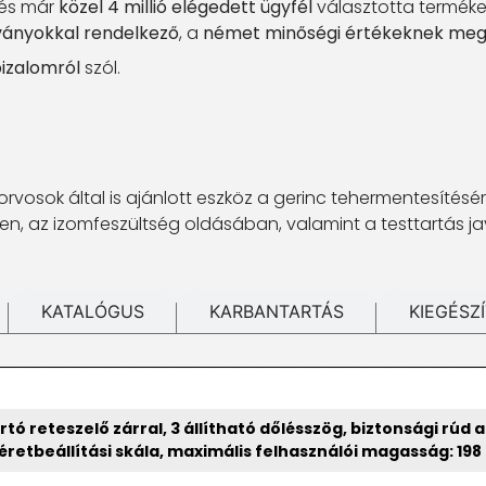
 és már
közel 4 millió elégedett ügyfél
választotta termékei
ványokkal rendelkező
, a
német minőségi értékeknek meg
bizalomról
szól.
orvosok által is ajánlott eszköz a gerinc tehermentesítés
n, az izomfeszültség oldásában, valamint a testtartás j
KATALÓGUS
KARBANTARTÁS
KIEGÉSZ
rtó reteszelő zárral, 3 állítható dőlésszög, biztonsági rúd
retbeállítási skála, maximális felhasználói magasság: 198