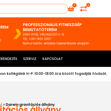
0
0
PROFESSZIONÁLIS FITNESZGÉP
EREM
BEMUTATÓTEREM
.
2360 GYÁL, VÁLLALKOZÓ U. 12.
TEL
:
+36 1 900 0657
0
Nyitva tartás: előzetes bejelentkezés alapján
ERENDEZÉS
SZERVIZ
KAPCSOLAT
on kollégáink H-P: 10:00-18:00 óra között fogadják hívását.
ad
> Darwin gravitációs állvány
itációs állvány