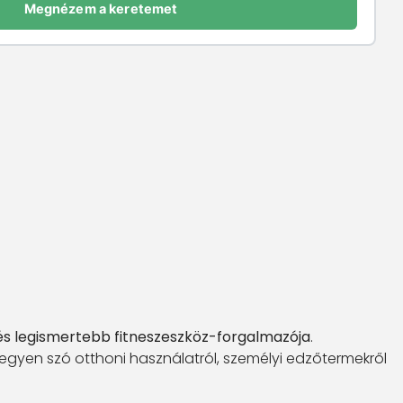
Megnézem a keretemet
és legismertebb fitneszeszköz-forgalmazója
.
 legyen szó otthoni használatról, személyi edzőtermekről