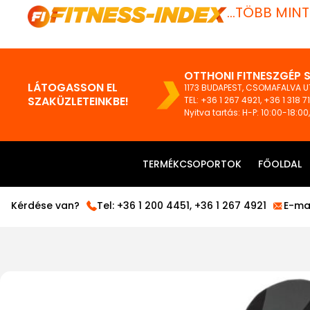
...TÖBB MIN
OTTHONI FITNESZGÉP 
LÁTOGASSON EL
1173 BUDAPEST, CSOMAFALVA UT
SZAKÜZLETEINKBE!
TEL:
+36 1 267 4921
,
+36 1 318 7
Nyitva tartás: H-P: 10:00-18:00
TERMÉKCSOPORTOK
FŐOLDAL
Kérdése van?
Tel:
+36 1 200 4451
,
+36 1 267 4921
E-mai