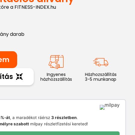
tőre a FITNESS-INDEX.hu
hány darab
zem
Ingyenes
Házhozszállítás
ítás
házhozszállítás
3-5 munkanap
%-át
, a maradékot ráérsz
3 részletben
.
mélyre szabott
milpay részletfizetési kereted!