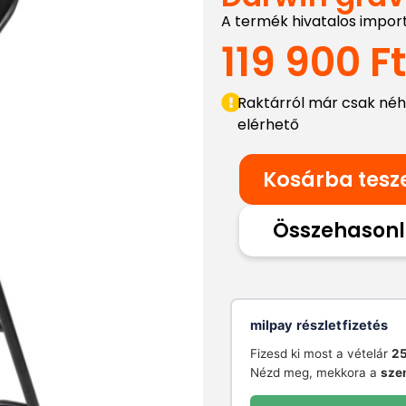
A termék hivatalos impor
119 900
Ft
Raktárról már csak né
elérhető
Kosárba tes
Összehasonl
milpay részletfizetés
Fizesd ki most a vételár
25
Nézd meg, mekkora a
sze