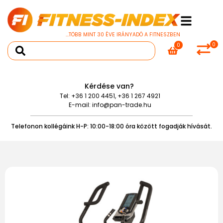
...TÖBB MINT 30 ÉVE IRÁNYADÓ A FITNESZBEN
0
0
Kérdése van?
Tel:
+36 1 200 4451
,
+36 1 267 4921
E-mail:
info@pan-trade.hu
Telefonon kollégáink H-P: 10:00-18:00 óra között fogadják hívását.