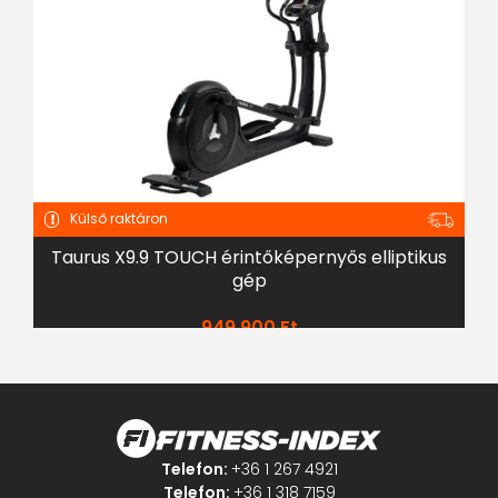
Külső raktáron
Taurus X9.9 TOUCH érintőképernyős elliptikus
gép
949 900
Ft
Telefon:
+36 1 267 4921
Telefon:
+36 1 318 7159