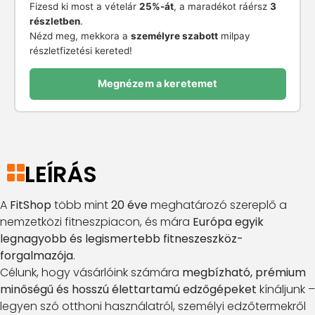
Fizesd ki most a vételár
25%-át
, a maradékot ráérsz
3
részletben
.
Nézd meg, mekkora a
személyre szabott
milpay
részletfizetési kereted!
Megnézem a keretemet
LEÍRÁS
A
FitShop
több mint
20 éve
meghatározó szereplő a
nemzetközi fitneszpiacon, és mára
Európa egyik
legnagyobb és legismertebb fitneszeszköz-
forgalmazója
.
Célunk, hogy vásárlóink számára
megbízható, prémium
minőségű és hosszú élettartamú edzőgépeket
kínáljunk –
legyen szó otthoni használatról, személyi edzőtermekről