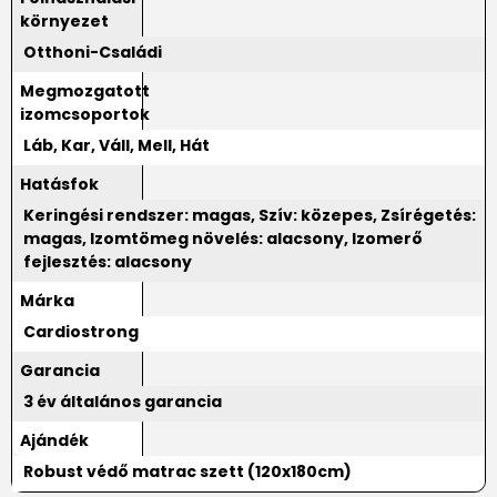
környezet
Otthoni-Családi
Megmozgatott
izomcsoportok
Láb, Kar, Váll, Mell, Hát
Hatásfok
Keringési rendszer: magas, Szív: közepes, Zsírégetés:
magas, Izomtömeg növelés: alacsony, Izomerő
fejlesztés: alacsony
Márka
Cardiostrong
Garancia
3 év általános garancia
Ajándék
Robust védő matrac szett (120x180cm)