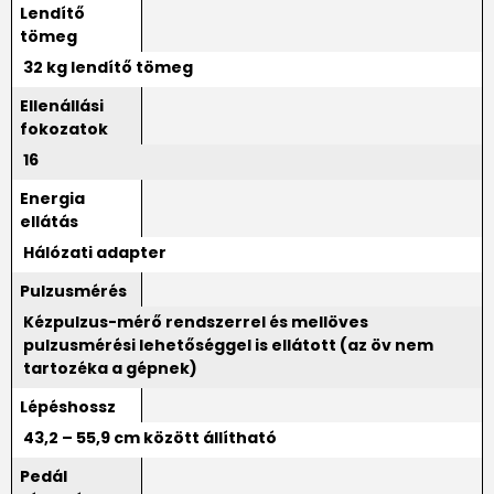
Lendítő
tömeg
32 kg lendítő tömeg
Ellenállási
fokozatok
16
Energia
ellátás
Hálózati adapter
Pulzusmérés
Kézpulzus-mérő rendszerrel és mellöves
pulzusmérési lehetőséggel is ellátott (az öv nem
tartozéka a gépnek)
Lépéshossz
43,2 – 55,9 cm között állítható
Pedál