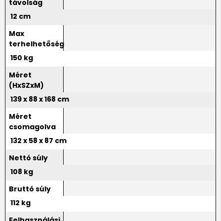
távolság
12 cm
Max
terhelhetőség
150 kg
Méret
(HxSZxM)
139 x 88 x 168 cm
Méret
csomagolva
132 x 58 x 87 cm
Nettó súly
108 kg
Bruttó súly
112 kg
Felhasználási