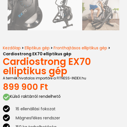
Kezdőlap
>
Elliptikus gép
>
Fronthajtásos elliptikus gép
>
Cardiostrong EX70 elliptikus gép
Cardiostrong EX70
elliptikus gép
A termék hivatalos importőre a FITNESS-INDEX.hu
899 900
Ft
Külső raktárról rendelhető
16 ellenállási fokozat
Mágnesfékes rendszer