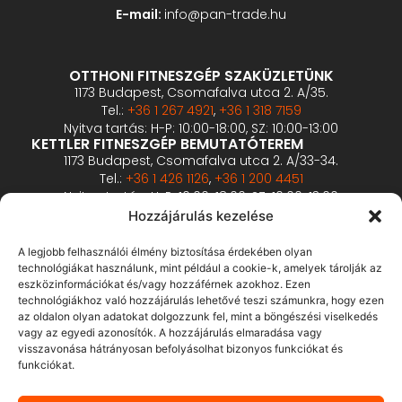
E-mail:
info@pan-trade.hu
OTTHONI FITNESZGÉP SZAKÜZLETÜNK
1173 Budapest, Csomafalva utca 2. A/35.
Tel.:
+36 1 267 4921
,
+36 1 318 7159
Nyitva tartás: H-P: 10:00-18:00, SZ: 10:00-13:00
KETTLER FITNESZGÉP BEMUTATÓTEREM
1173 Budapest, Csomafalva utca 2. A/33-34.
Tel.:
+36 1 426 1126
,
+36 1 200 4451
Nyitva tartás: H-P: 10:00-18:00, SZ: 10:00-13:00
PROFESSZIONÁLIS FITNESZGÉP BEMUTATÓTEREM
Hozzájárulás kezelése
2360 Gyál, Vállalkozó u. 12.
Tel.:
+36 1 900 0657
A legjobb felhasználói élmény biztosítása érdekében olyan
Nyitva tartás: előzetes bejelentkezés alapján
technológiákat használunk, mint például a cookie-k, amelyek tárolják az
eszközinformációkat és/vagy hozzáférnek azokhoz. Ezen
technológiákhoz való hozzájárulás lehetővé teszi számunkra, hogy ezen
ÁSZF
az oldalon olyan adatokat dolgozzunk fel, mint a böngészési viselkedés
Adatvédelmi tájékoztató
vagy az egyedi azonosítók. A hozzájárulás elmaradása vagy
visszavonása hátrányosan befolyásolhat bizonyos funkciókat és
Fizetés és szállítás
funkciókat.
Bankkártyás fizetés tájékoztató
GY.I.K.