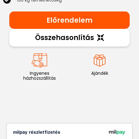
150 kg terhelhetőség
Előrendelem
Összehasonlítás
Ingyenes
Ajándék
házhozszállítás
milpay részletfizetés