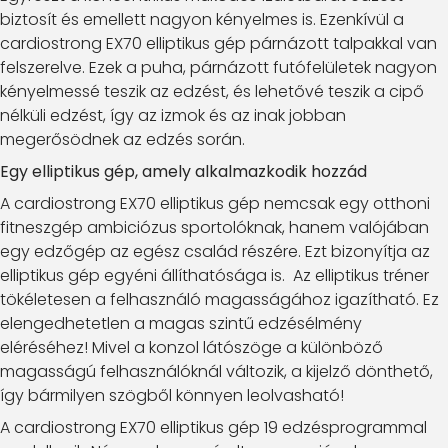
biztosít és emellett nagyon kényelmes is. Ezenkívül a
cardiostrong EX70 elliptikus gép párnázott talpakkal van
felszerelve. Ezek a puha, párnázott futófelületek nagyon
kényelmessé teszik az edzést, és lehetővé teszik a cipő
nélküli edzést, így az izmok és az inak jobban
megerősödnek az edzés során.
Egy elliptikus gép, amely alkalmazkodik hozzád
A cardiostrong EX70 elliptikus gép nemcsak egy otthoni
fitneszgép ambiciózus sportolóknak, hanem valójában
egy edzőgép az egész család részére. Ezt bizonyítja az
elliptikus gép egyéni állíthatósága is. Az elliptikus tréner
tökéletesen a felhasználó magasságához igazítható. Ez
elengedhetetlen a magas szintű edzésélmény
eléréséhez! Mivel a konzol látószöge a különböző
magasságú felhasználóknál változik, a kijelző dönthető,
így bármilyen szögből könnyen leolvasható!
A cardiostrong EX70 elliptikus gép 19 edzésprogrammal