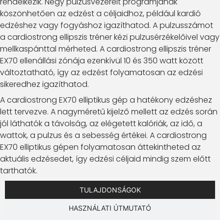
rendelkezik. Négy pulzusvezérelt programjának
köszönhetően az edzést a céljaidhoz, például kardió
edzéshez vagy fogyáshoz igazíthatod. A pulzusszámot
a cardiostrong ellipszis tréner kézi pulzusérzékelőivel vagy
mellkaspánttal mérheted. A cardiostrong ellipszis tréner
EX70 ellenállási zónája ezenkívül 10 és 350 watt között
változtatható, így az edzést folyamatosan az edzési
sikeredhez igazíthatod.
A cardiostrong EX70 elliptikus gép a hatékony edzéshez
lett tervezve. A nagyméretű kijelző mellett az edzés során
jól láthatók a távolság, az elégetett kalóriák, az idő, a
wattok, a pulzus és a sebesség értékei. A cardiostrong
EX70 elliptikus gépen folyamatosan áttekintheted az
aktuális edzésedet, így edzési céljaid mindig szem előtt
tarthatók.
TULAJDONSÁGOK
HASZNÁLATI ÚTMUTATÓ