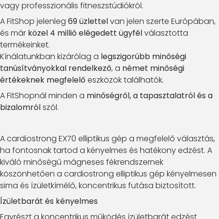
vagy professzionális fitneszstúdiókról.
A FitShop jelenleg
69 üzlettel
van jelen szerte Európában,
és már
közel 4 millió elégedett ügyfél
választotta
termékeinket.
Kínálatunkban kizárólag a
legszigorúbb minőségi
tanúsítványokkal rendelkező
, a
német minőségi
értékeknek megfelelő
eszközök találhatók.
A FitShopnál minden a
minőségről, a tapasztalatról és a
bizalomról
szól.
A cardiostrong EX70 elliptikus gép a megfelelő választás,
ha fontosnak tartod a kényelmes és hatékony edzést. A
kiváló minőségű mágneses fékrendszernek
köszönhetően a cardiostrong elliptikus gép kényelmesen
sima és ízületkímélő, koncentrikus futása biztosított.
Ízületbarát és kényelmes
Egyrészt a koncentrikus működés ízületbarát edzést