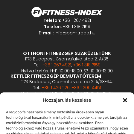
Telefon:
+36 1 267 4921
Telefon:
+36 1 318 7159
E-mail:
info@pan-trade.hu
OTTHONI FITNESZGÉP SZAKÜZLETÜNK
1173 Budapest, Csomafalva utca 2. A/35.
Tel.:
+36 1 267 4921
,
+36 1 318 7159
Nyitva tartás: H-P: 10:00-18:00, SZ: 10:00-13:00
KETTLER FITNESZGÉP BEMUTATÓTEREM
1173 Budapest, Csomafalva utca 2. A/33-34.
Tel.:
+36 1 426 1126
,
+36 1 200 4451
Nyitva tartás: H-P: 10:00-18:00, SZ: 10:00-13:00
PROFESSZIONÁLIS FITNESZGÉP BEMUTATÓTEREM
Hozzájárulás kezelése
2360 Gyál, Vállalkozó u. 12.
Tel.:
+36 1 900 0657
A legjobb felhasználói élmény biztosítása érdekében olyan
Nyitva tartás: előzetes bejelentkezés alapján
technológiákat használunk, mint például a cookie-k, amelyek tárolják az
eszközinformációkat és/vagy hozzáférnek azokhoz. Ezen
technológiákhoz való hozzájárulás lehetővé teszi számunkra, hogy ezen
ÁSZF
az oldalon olyan adatokat dolgozzunk fel, mint a böngészési viselkedés