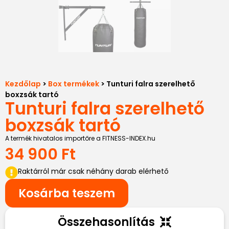
Kezdőlap
>
Box termékek
> Tunturi falra szerelhető
boxzsák tartó
Tunturi falra szerelhető
boxzsák tartó
A termék hivatalos importőre a FITNESS-INDEX.hu
34 900
Ft
Raktárról már csak néhány darab elérhető
Kosárba teszem
Összehasonlítás