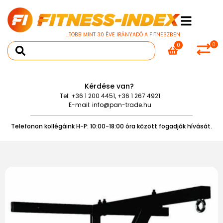
...TÖBB MINT 30 ÉVE IRÁNYADÓ A FITNESZBEN
0
0
Kérdése van?
Tel:
+36 1 200 4451
,
+36 1 267 4921
E-mail:
info@pan-trade.hu
Telefonon kollégáink H-P: 10:00-18:00 óra között fogadják hívását.