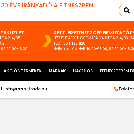
T 30 ÉVE IRÁNYADÓ A FITNESZBEN
SZAKÜZLET
KETTLER FITNESZGÉP BEMUTATÓT
CA 2. A/35.
1173 BUDAPEST, CSOMAFALVA UTCA 2. A/33-34
159
TEL:
+36 1 426 1126
, SZ: 10:00-13:00
Nyitva tartás: H-P: 10:00-18:00, SZ: 10:00-13:0
AKCIÓS TERMÉKEK
MÁRKÁK
HASZNOS
FITNESZTEREM B
l:
info@pan-trade.hu
Telefon