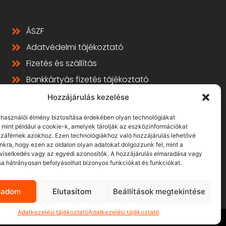
ÁSZF
Adatvédelmi tájékoztató
Fizetés és szállítás
Bankkártyás fizetés tájékoztató
GY.I.K.
Hozzájárulás kezelése
Elállás
elhasználói élmény biztosítása érdekében olyan technológiákat
 mint például a cookie-k, amelyek tárolják az eszközinformációkat
záférnek azokhoz. Ezen technológiákhoz való hozzájárulás lehetővé
nkra, hogy ezen az oldalon olyan adatokat dolgozzunk fel, mint a
viselkedés vagy az egyedi azonosítók. A hozzájárulás elmaradása vagy
a hátrányosan befolyásolhat bizonyos funkciókat és funkciókat.
gadom
Elutasítom
Beállítások megtekintése
Adatkezelési tájékoztató
Adatkezelési tájékoztató