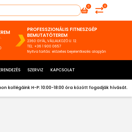
0
0
PROFESSZIONÁLIS FITNESZGÉP
EREM
BEMUTATÓTEREM
.
2360 GYÁL, VÁLLALKOZÓ U. 12.
TEL
:
+36 1 900 0657
0
Nyitva tartás: előzetes bejelentkezés alapján
ERENDEZÉS
SZERVIZ
KAPCSOLAT
on kollégáink H-P: 10:00-18:00 óra között fogadják hívását.