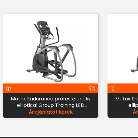
Matrix Endurance professzionális
Matrix En
elliptical Group Training LED
elli
kijelzővel
Árajánlatot kérek
Á