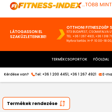
...TÖBB MIN
OTTHONI FITNESZGÉP 
LÁTOGASSON EL
1173 BUDAPEST, CSOMAFALVA UT
SZAKÜZLETEINKBE!
TEL:
+36 1 267 4921
,
+36 1 318 7
Nyitva tartás: H-P: 10:00-18:00
TERMÉKCSOPORTOK
FŐOLDAL
Kérdése van?
Tel:
+36 1 200 4451
,
+36 1 267 4921
E-mai