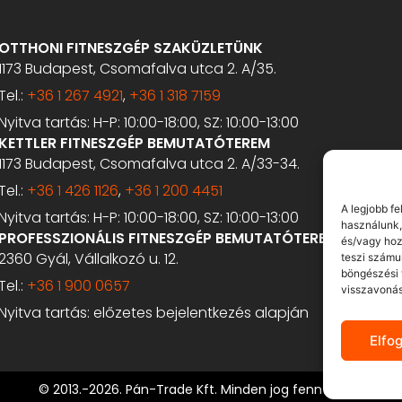
OTTHONI FITNESZGÉP SZAKÜZLETÜNK
1173 Budapest, Csomafalva utca 2. A/35.
Tel.:
+36 1 267 4921
,
+36 1 318 7159
Nyitva tartás: H-P: 10:00-18:00, SZ: 10:00-13:00
KETTLER FITNESZGÉP BEMUTATÓTEREM
1173 Budapest, Csomafalva utca 2. A/33-34.
Tel.:
+36 1 426 1126
,
+36 1 200 4451
A legjobb f
Nyitva tartás: H-P: 10:00-18:00, SZ: 10:00-13:00
használunk,
PROFESSZIONÁLIS FITNESZGÉP BEMUTATÓTEREM
és/vagy hoz
2360 Gyál, Vállalkozó u. 12.
teszi számu
böngészési 
Tel.:
+36 1 900 0657
visszavonás
Nyitva tartás: előzetes bejelentkezés alapján
Elfo
© 2013.-2026. Pán-Trade Kft. Minden jog fenntartva.