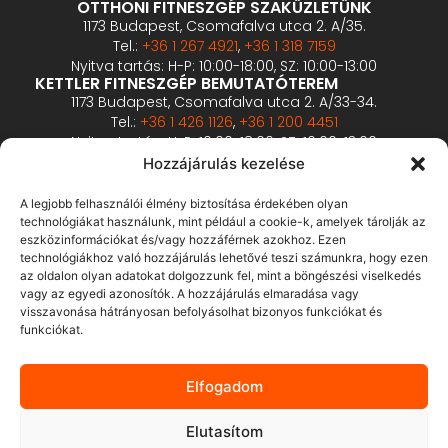
OTTHONI FITNESZGÉP SZAKÜZLETÜNK
1173 Budapest, Csomafalva utca 2. A/35.
Tel.:
+36 1 267 4921
,
+36 1 318 7159
Nyitva tartás: H-P: 10:00-18:00, SZ: 10:00-13:00
KETTLER FITNESZGÉP BEMUTATÓTEREM
1173 Budapest, Csomafalva utca 2. A/33-34.
Tel.:
+36 1 426 1126
,
+36 1 200 4451
Nyitva tartás: H-P: 10:00-18:00, SZ: 10:00-13:00
PROFESSZIONÁLIS FITNESZGÉP BEMUTATÓTEREM
Hozzájárulás kezelése
2360 Gyál, Vállalkozó u. 12.
Tel.:
+36 1 900 0657
A legjobb felhasználói élmény biztosítása érdekében olyan
Nyitva tartás: előzetes bejelentkezés alapján
technológiákat használunk, mint például a cookie-k, amelyek tárolják az
eszközinformációkat és/vagy hozzáférnek azokhoz. Ezen
technológiákhoz való hozzájárulás lehetővé teszi számunkra, hogy ezen
ÁSZF
az oldalon olyan adatokat dolgozzunk fel, mint a böngészési viselkedés
Adatvédelmi tájékoztató
vagy az egyedi azonosítók. A hozzájárulás elmaradása vagy
visszavonása hátrányosan befolyásolhat bizonyos funkciókat és
Fizetés és szállítás
funkciókat.
Bankkártyás fizetés tájékoztató
GY.I.K.
Elfogadom
Elállás
Elutasítom