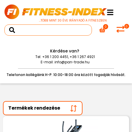
...TÖBB MINT 30 ÉVE IRÁNYADÓ A FITNESZBEN
0
0
Kérdése van?
Tel:
+36 1 200 4451
,
+36 1 267 4921
E-mail:
info@pan-trade.hu
Telefonon kollégáink H-P: 10:00-18:00 óra között fogadják hívását.