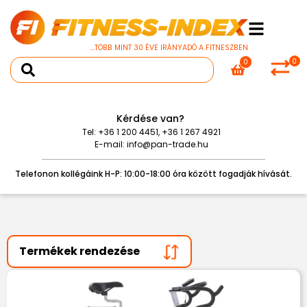
...TÖBB MINT 30 ÉVE IRÁNYADÓ A FITNESZBEN
0
0
Kérdése van?
Tel:
+36 1 200 4451
,
+36 1 267 4921
E-mail:
info@pan-trade.hu
Telefonon kollégáink H-P: 10:00-18:00 óra között fogadják hívását.