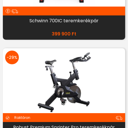
Schwinn 700IC teremkerékpár
399 900
Ft
-29%
Raktáron
Robust Premium Sprinter Pro teremkerékpár