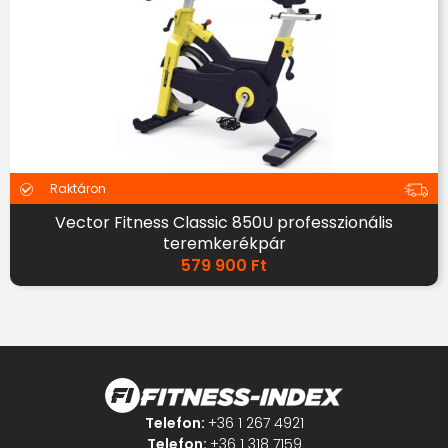
Raktáron
Vector Fitness Classic 850U professzionális
teremkerékpár
579 900
Ft
Telefon:
+36 1 267 4921
Telefon:
+36 1 318 7159