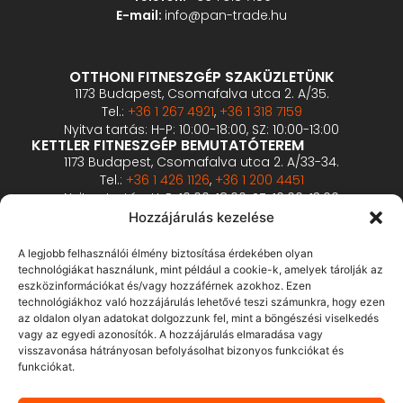
E-mail:
info@pan-trade.hu
OTTHONI FITNESZGÉP SZAKÜZLETÜNK
1173 Budapest, Csomafalva utca 2. A/35.
Tel.:
+36 1 267 4921
,
+36 1 318 7159
Nyitva tartás: H-P: 10:00-18:00, SZ: 10:00-13:00
KETTLER FITNESZGÉP BEMUTATÓTEREM
1173 Budapest, Csomafalva utca 2. A/33-34.
Tel.:
+36 1 426 1126
,
+36 1 200 4451
Nyitva tartás: H-P: 10:00-18:00, SZ: 10:00-13:00
PROFESSZIONÁLIS FITNESZGÉP BEMUTATÓTEREM
Hozzájárulás kezelése
2360 Gyál, Vállalkozó u. 12.
Tel.:
+36 1 900 0657
A legjobb felhasználói élmény biztosítása érdekében olyan
Nyitva tartás: előzetes bejelentkezés alapján
technológiákat használunk, mint például a cookie-k, amelyek tárolják az
eszközinformációkat és/vagy hozzáférnek azokhoz. Ezen
technológiákhoz való hozzájárulás lehetővé teszi számunkra, hogy ezen
ÁSZF
az oldalon olyan adatokat dolgozzunk fel, mint a böngészési viselkedés
Adatvédelmi tájékoztató
vagy az egyedi azonosítók. A hozzájárulás elmaradása vagy
visszavonása hátrányosan befolyásolhat bizonyos funkciókat és
Fizetés és szállítás
funkciókat.
Bankkártyás fizetés tájékoztató