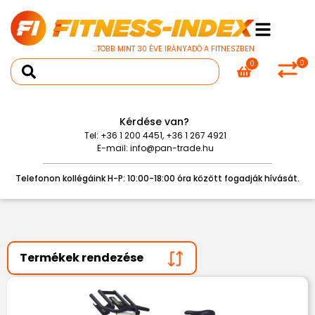
...TÖBB MINT 30 ÉVE IRÁNYADÓ A FITNESZBEN
0
0
Kérdése van?
Tel:
+36 1 200 4451
,
+36 1 267 4921
E-mail:
info@pan-trade.hu
Telefonon kollégáink H-P: 10:00-18:00 óra között fogadják hívását.