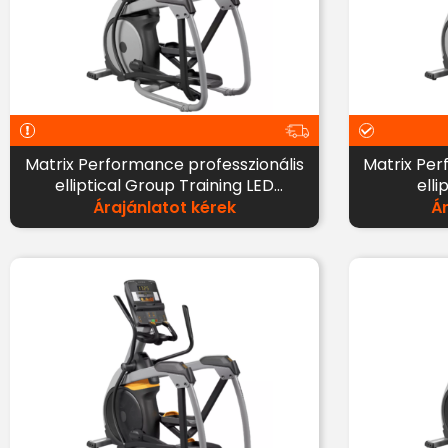
Matrix Performance professzionális
Matrix Per
elliptical Group Training LED
elli
kijelzővel
Árajánlatot kérek
Á