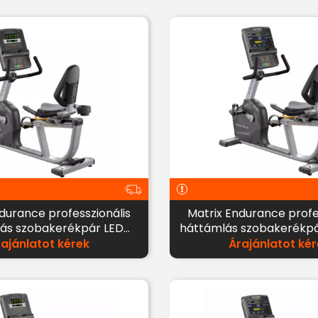
Matrix Endurance professzionális
ás szobakerékpár LED
háttámlás szobakerékp
kijelzővel
LED kijelzővel
rajánlatot kérek
Árajánlatot kér