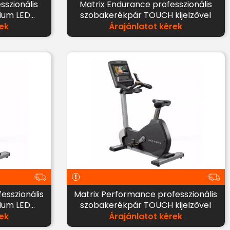
Matrix Endurance professzionális
ium LED
szobakerékpár TOUCH kijelzővel
ek
Árajánlatot kérek
Matrix Performance professzionális
ium LED
szobakerékpár TOUCH kijelzővel
ek
Árajánlatot kérek