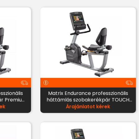
Matrix Endurance professzionális
ár Premium
háttámlás szobakerékpár TOUCH
kijelzővel
ek
Árajánlatot kérek