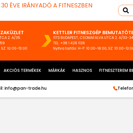
T 30 ÉVE IRÁNYADÓ A FITNESZBEN
SZAKÜZLET
KETTLER FITNESZGÉP BEMUTATÓT
CA 2. A/35.
1173 BUDAPEST, CSOMAFALVA UTCA 2. A/33-34
159
TEL:
+36 1 426 1126
, SZ: 10:00-13:00
Nyitva tartás: H-P: 10:00-18:00, SZ: 10:00-13:0
AKCIÓS TERMÉKEK
MÁRKÁK
HASZNOS
FITNESZTEREM B
l:
info@pan-trade.hu
Telefon