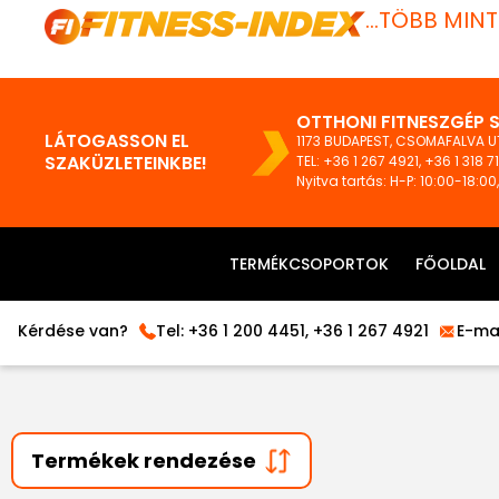
...TÖBB MIN
OTTHONI FITNESZGÉP 
LÁTOGASSON EL
1173 BUDAPEST, CSOMAFALVA UT
SZAKÜZLETEINKBE!
TEL:
+36 1 267 4921
,
+36 1 318 7
Nyitva tartás: H-P: 10:00-18:00
TERMÉKCSOPORTOK
FŐOLDAL
Kérdése van?
Tel:
+36 1 200 4451
,
+36 1 267 4921
E-mai