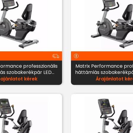
formance professzionális
Matrix Performance prof
ás szobakerékpár LED
háttámlás szobakerékp
kijelzővel
LED kijelzővel
rajánlatot kérek
Árajánlatot kér