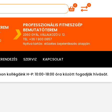
0
0
PROFESSZIONÁLIS FITNESZGÉP
EREM
BEMUTATÓTEREM
.
2360 GYÁL, VÁLLALKOZÓ U. 12.
TEL
:
+36 1 900 0657
0
Nyitva tartás: előzetes bejelentkezés alapján
ERENDEZÉS
SZERVIZ
KAPCSOLAT
on kollégáink H-P: 10:00-18:00 óra között fogadják hívását.