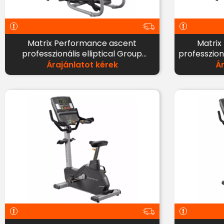
Matrix Performance ascent
Matrix
professzionális elliptical Group
professzioná
Training LED kijelzővel
Árajánlatot kérek
Á