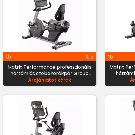
Matrix Performance professzionális
Matrix Per
háttámlás szobakerékpár Group
háttáml
Training LED kijelzővel
Árajánlatot kérek
Á