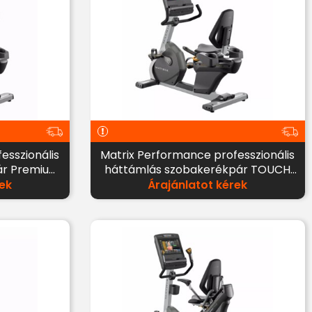
esszionális
Matrix Performance professzionális
ár Premium
háttámlás szobakerékpár TOUCH
kijelzővel
ek
Árajánlatot kérek