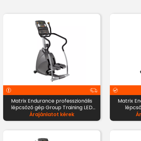
Matrix Endurance professzionális
Matrix En
lépcsőző gép Group Training LED
lépcső
kijelzővel
Árajánlatot kérek
Á