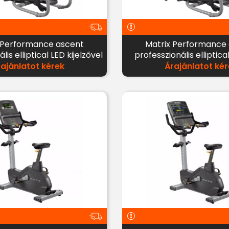
 Performance ascent
Matrix Performance
lis elliptical LED kijelzővel
professzionális elliptic
LED kijelzővel
rajánlatot kérek
Árajánlatot kér