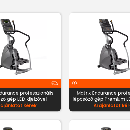
durance professzionális
Matrix Endurance profe
ző gép LED kijelzővel
lépcsőző gép Premium LED
rajánlatot kérek
Árajánlatot kér