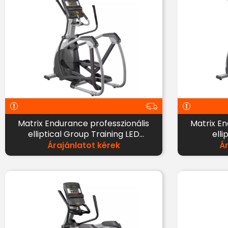
Matrix Endurance professzionális
Matrix En
elliptical Group Training LED
elli
kijelzővel
Árajánlatot kérek
Á