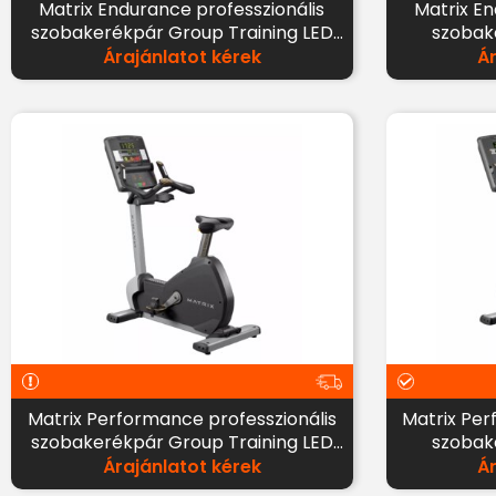
Matrix Endurance professzionális
Matrix Endurance professzionális
szobakerékpár Group Training LED
szobake
kijelzővel
Árajánlatot kérek
Á
Matrix Performance professzionális
Matrix Performance professzionális
szobakerékpár Group Training LED
szobake
kijelzővel
Árajánlatot kérek
Á