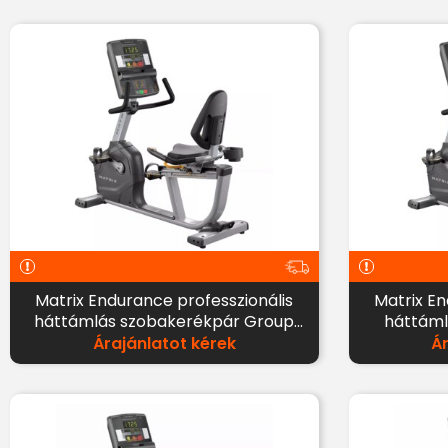
Matrix Endurance professzionális
Matrix Endurance professzionális
háttámlás szobakerékpár Group
háttáml
Training LED kijelzővel
Árajánlatot kérek
Á