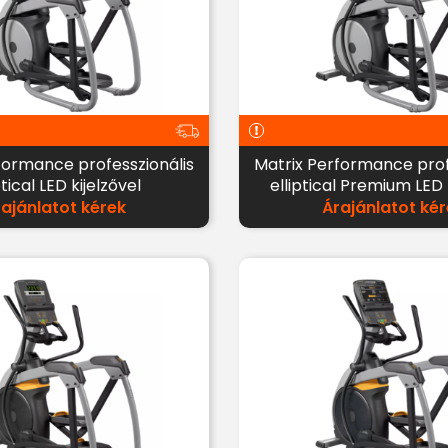
formance professzionális
Matrix Performance prof
ptical LED kijelzővel
elliptical Premium LED 
rajánlatot kérek
Árajánlatot kér