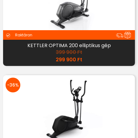
Raktáron
KETTLER OPTIMA 200 elliptikus gép
399 900
Ft
299 900
Ft
-36%