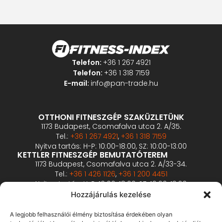
Telefon:
+36 1 267 4921
Telefon:
+36 1 318 7159
E-mail:
info@pan-trade.hu
OTTHONI FITNESZGÉP SZAKÜZLETÜNK
1173 Budapest, Csomafalva utca 2. A/35.
Tel.:
+36 1 267 4921
,
+36 1 318 7159
Nyitva tartás: H-P: 10:00-18:00, SZ: 10:00-13:00
KETTLER FITNESZGÉP BEMUTATÓTEREM
1173 Budapest, Csomafalva utca 2. A/33-34.
Tel.:
+36 1 426 1126
,
+36 1 200 4451
Nyitva tartás: H-P: 10:00-18:00, SZ: 10:00-13:00
PROFESSZIONÁLIS FITNESZGÉP BEMUTATÓTEREM
Hozzájárulás kezelése
2360 Gyál, Vállalkozó u. 12.
Tel.:
+36 1 900 0657
A legjobb felhasználói élmény biztosítása érdekében olyan
Nyitva tartás: előzetes bejelentkezés alapján