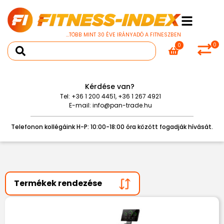
...TÖBB MINT 30 ÉVE IRÁNYADÓ A FITNESZBEN
0
0
Kérdése van?
Tel:
+36 1 200 4451
,
+36 1 267 4921
E-mail:
info@pan-trade.hu
Telefonon kollégáink H-P: 10:00-18:00 óra között fogadják hívását.