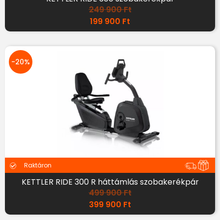
249 900
Ft
199 900
Ft
-20%
Raktáron
KETTLER RIDE 300 R háttámlás szobakerékpár
499 900
Ft
399 900
Ft