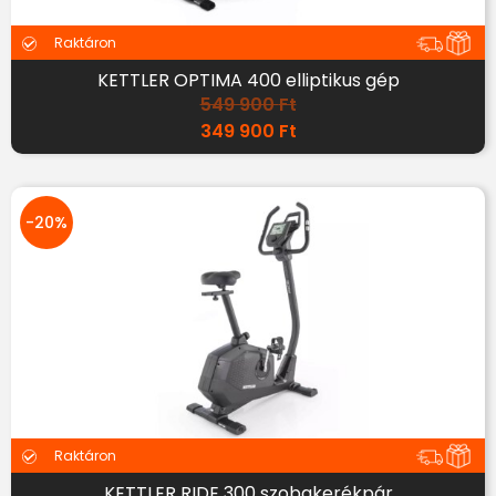
Raktáron
KETTLER OPTIMA 400 elliptikus gép
549 900
Ft
349 900
Ft
-20%
Raktáron
KETTLER RIDE 300 szobakerékpár