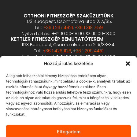
OTTHONI FITNESZGÉP SZAKÜZLETÜNK
1173 Budapest, Csomafalva utca 2. A/35.
Tel.:
+36 1 267 4921
,
+36 1 318 7159
Nyitva tartás: H-P: 10:00-18:00, SZ: 10:00-13:00
KETTLER FITNESZGÉP BEMUTATÓTEREM
1173 Budapest, Csomafalva utca 2. A/33-34.
Tel.:
+36 1 426 1126
,
+36 1 200 4451
Nyitva tartás: H-P: 10:00-18:00, SZ: 10:00-13:00
PROFESSZIONÁLIS FITNESZGÉP BEMUTATÓTEREM
Hozzájárulás kezelése
2360 Gyál, Vállalkozó u. 12.
Tel.:
+36 1 900 0657
A legjobb felhasználói élmény biztosítása érdekében olyan
Nyitva tartás: előzetes bejelentkezés alapján
technológiákat használunk, mint például a cookie-k, amelyek tárolják az
eszközinformációkat és/vagy hozzáférnek azokhoz. Ezen
technológiákhoz való hozzájárulás lehetővé teszi számunkra, hogy ezen
ÁSZF
az oldalon olyan adatokat dolgozzunk fel, mint a böngészési viselkedés
Adatvédelmi tájékoztató
vagy az egyedi azonosítók. A hozzájárulás elmaradása vagy
visszavonása hátrányosan befolyásolhat bizonyos funkciókat és
Fizetés és szállítás
funkciókat.
Bankkártyás fizetés tájékoztató
GY.I.K.
Elfogadom
Elállás