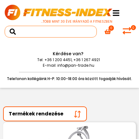
...TÖBB MINT 30 ÉVE IRÁNYADÓ A FITNESZBEN
0
0
Kérdése van?
Tel:
+36 1 200 4451
,
+36 1 267 4921
E-mail:
info@pan-trade.hu
Telefonon kollégáink H-P: 10:00-18:00 óra között fogadják hívását.