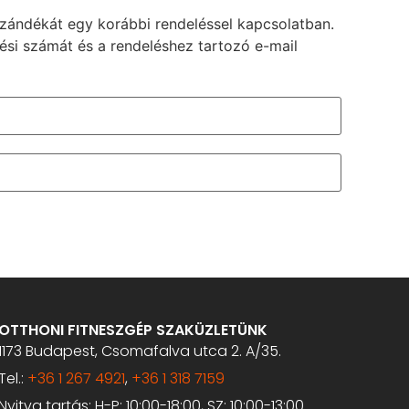
i szándékát egy korábbi rendeléssel kapcsolatban.
ési számát és a rendeléshez tartozó e-mail
OTTHONI FITNESZGÉP SZAKÜZLETÜNK
1173 Budapest, Csomafalva utca 2. A/35.
Tel.:
+36 1 267 4921
,
+36 1 318 7159
Nyitva tartás: H-P: 10:00-18:00, SZ: 10:00-13:00