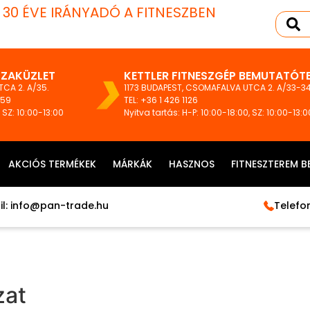
T 30 ÉVE IRÁNYADÓ A FITNESZBEN
SZAKÜZLET
KETTLER FITNESZGÉP BEMUTATÓT
CA 2. A/35.
1173 BUDAPEST, CSOMAFALVA UTCA 2. A/33-34
159
TEL:
+36 1 426 1126
, SZ: 10:00-13:00
Nyitva tartás: H-P: 10:00-18:00, SZ: 10:00-13:0
AKCIÓS TERMÉKEK
MÁRKÁK
HASZNOS
FITNESZTEREM B
l:
info@pan-trade.hu
Telefon
zat