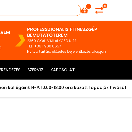
0
0
PROFESSZIONÁLIS FITNESZGÉP
EREM
BEMUTATÓTEREM
.
2360 GYÁL, VÁLLALKOZÓ U. 12.
TEL
:
+36 1 900 0657
0
Nyitva tartás: előzetes bejelentkezés alapján
ERENDEZÉS
SZERVIZ
KAPCSOLAT
on kollégáink H-P: 10:00-18:00 óra között fogadják hívását.