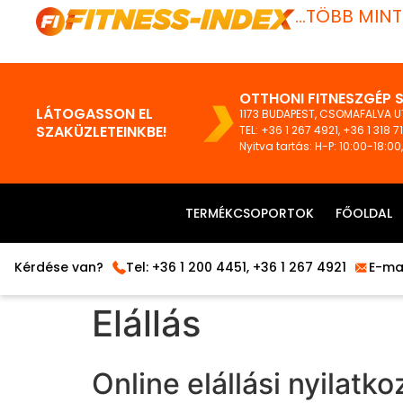
...TÖBB MIN
OTTHONI FITNESZGÉP 
LÁTOGASSON EL
1173 BUDAPEST, CSOMAFALVA UT
SZAKÜZLETEINKBE!
TEL:
+36 1 267 4921
,
+36 1 318 7
Nyitva tartás: H-P: 10:00-18:00
TERMÉKCSOPORTOK
FŐOLDAL
Kérdése van?
Tel:
+36 1 200 4451
,
+36 1 267 4921
E-mai
Elállás
Online elállási nyilatko